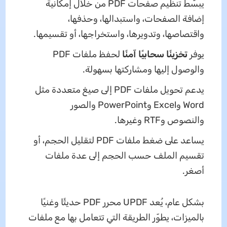
يبسّط تنظيم صفحات PDF من خلال إمكانية
إضافة الصفحات، واستبدالها، وحذفها،
واقتصاصها، وتدويرها، واستخراجها، أو تقسيمها.
يوفر
تخزينًا سحابيًا آمنًا
لحفظ ملفات PDF
والوصول إليها ومشاركتها بسهولة.
يدعم تحويل ملفات PDF إلى صيغ متعددة مثل
Word وExcel وPowerPoint والصور
والنصوص وRTF وغيرها.
يساعد على ضغط ملفات PDF لتقليل الحجم، أو
تقسيم الملف حسب الحجم إلى عدة ملفات
أصغر.
بشكل عام، يُعد UPDF محرر PDF حديثًا وغنيًا
بالميزات، يطوّر الطريقة التي تتعامل بها مع ملفات