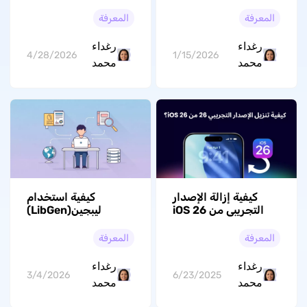
لملفات PDF في
ويندوز 10/11؟
مستكشف الملفات على
المعرفة
المعرفة
Windows 10/11
رغداء
رغداء
4/28/2026
1/15/2026
محمد
محمد
كيفية إزالة الإصدار
كيفية استخدام
التجريبي من iOS 26
ليبجين(LibGen)
من iPhone؟ (مجاني
للحصول على الكتب
100٪)
والروايات مجاناً
المعرفة
المعرفة
رغداء
رغداء
3/4/2026
6/23/2025
محمد
محمد