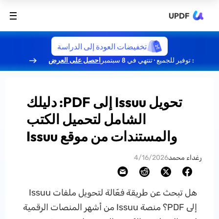
UPDF
تخفيضات العودة إلى الدراسة
: توفير للجميع · تنتهي في 8 سبتمبر
احصل على العرض
تحويل Issuu إلى PDF: دليلك
الشامل لتحميل الكتب
والمستندات من موقع Issuu
رغداء محمد
4/16/2026
هل تبحث عن طريقة فعّالة لتحويل ملفات Issuu
إلى PDF؟ منصة Issuu من أشهر المنصات الرقمية