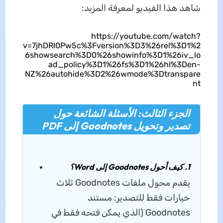
شاهد هذا الفيديو لمعرفة المزيد:
https://youtube.com/watch?
v=7jhDRI0Pw5c%3Fversion%3D3%26rel%3D1%2
6showsearch%3D0%26showinfo%3D1%26iv_lo
ad_policy%3D1%26fs%3D1%26hl%3Den-
NZ%26autohide%3D2%26wmode%3Dtranspare
nt
الجزء الثالث: الأسئلة الشائعة حول
تصدير وتحويل Goodnotes إلى PDF
1. كيف أحول Goodnotes إلى Word؟
يقدم محول ملفات Goodnotes ثلاث
خيارات فقط للتصدير: مستند
Goodnotes (الذي يمكن فتحه فقط في