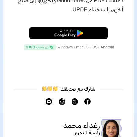
كملفات PDF من Goodnotes وتحويلها إلى صيغ
أخرى باستخدام UPDF.
تنزيل مجاني
Windows • macOS • iOS • Android
آمن بنسبة 100%
شارك مع صديقك!
رغداء محمد
رئيسة التحرير