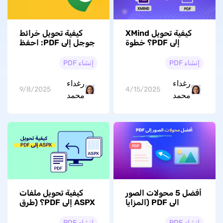
كيفية تحويل XMind
كيفية تحويل خرائط
إلى PDF؟ خطوة
جوجل إلى PDF: احفظ
بخطوة
الاتجاهات والمواقع
والمزيد للاستخدام
إنشاء PDF
إنشاء PDF
دون اتصال
رغداء
رغداء
9/8/2025
4/15/2025
محمد
محمد
أفضل 5 محولات الصور
كيفية تحويل ملفات
الى PDF (المزايا
ASPX إلى PDF؟ (طرق
والعيوب)
سهلة ومجانية يمكن
اتباعها)
إنشاء PDF
إنشاء PDF