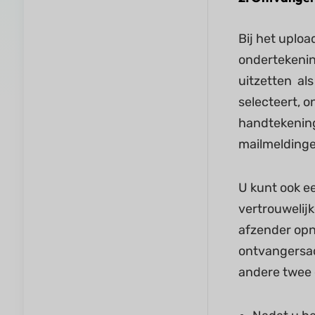
Bij het uplo
ondertekenin
uitzetten al
selecteert, 
handtekening 
mailmeldingen
U kunt ook e
vertrouwelij
afzender opn
ontvangersad
andere twee