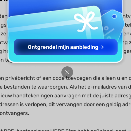
aden van een PDF kunnen gebruikers maximaal 50 ont
gsverzoeken. Daarnaast kunnen ze de optie
'Onderte
s ze willen dat de ondertekenaars het document opeen
ontvangt de tweede ondertekenaar een e-mailmelding 
Ontgrendel mijn aanbieding
heeft voltooid. Als u deze optie echter niet hebt ing
 tegelijkertijd.
en privébericht of een code toevoegen die alleen u en
ke bestanden te waarborgen. Als het e-mailadres van d
ieuw handtekeningen aanvragen met de juiste adresg
ressen is verlopen, dit vervangen door een geldig adr
 ontvangers.