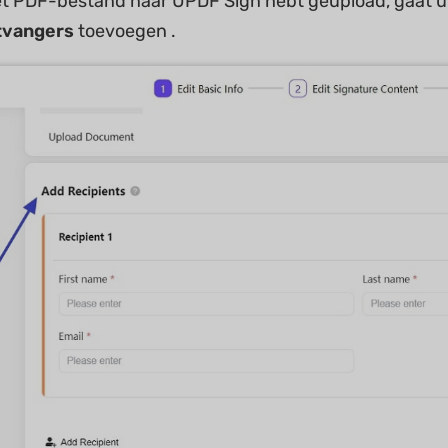
et PDF-bestand naar UPDF Sign hebt geüpload, gaat 
tvangers
toevoegen .