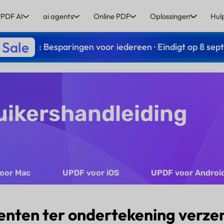
PDF AI
ai agents
Online PDF
Oplossingen
Hul
 Sale
: Besparingen voor iedereen · Eindigt op 8 se
uikershandleiding
oor Mac
UPDF voor iOS
UPDF voor Androi
nten ter ondertekening verze