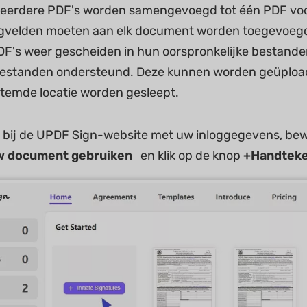
 Meerdere PDF's worden samengevoegd tot één PDF v
velden moeten aan elk document worden toegevoegd.
F's weer gescheiden in hun oorspronkelijke bestan
estanden ondersteund. Deze kunnen worden geüpload 
temde locatie worden gesleept.
 bij de UPDF Sign-website met uw inloggegevens, be
w
document
gebruiken
en klik op de knop
+Handteke