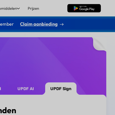
pmiddelen
Prijzen
Gratis Download
ptember
Claim aanbieding
d
UPDF AI
UPDF Sign
nden