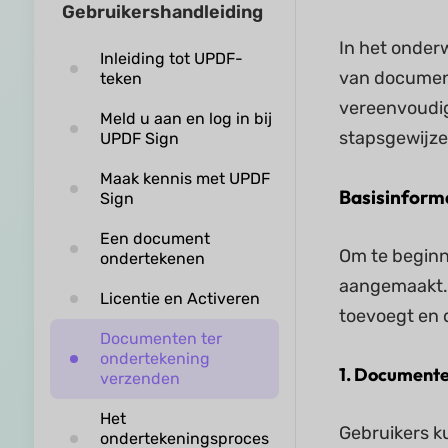
Gebruikershandleiding
In het onderw
Inleiding tot UPDF-
van document
teken
vereenvoudig
Meld u aan en log in bij
stapsgewijze
UPDF Sign
Maak kennis met UPDF
Basisinform
Sign
Een document
Om te begin
ondertekenen
aangemaakt. 
Licentie en Activeren
toevoegt en 
Documenten ter
ondertekening
1. Document
verzenden
Het
Gebruikers k
ondertekeningsproces