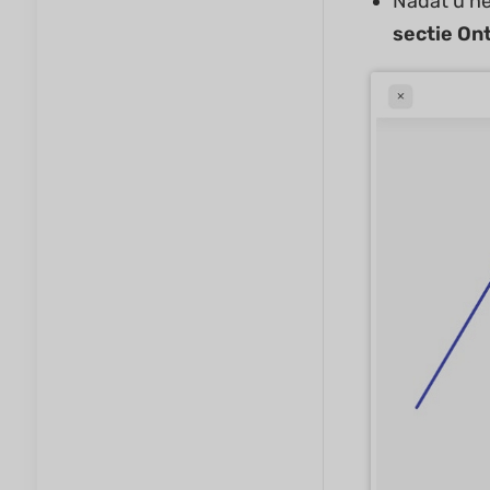
Nadat u h
sectie On