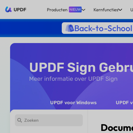
UPDF
Producten
Kernfuncties
U
NIEUW
Back-to-School
UPDF Sign Gebr
Meer informatie over UPDF Sign
UPDF voor Windows
UPDF v
Docume