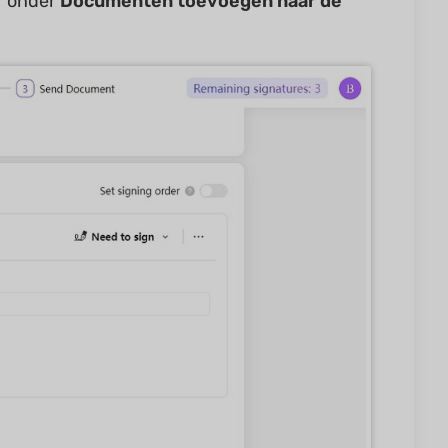
u onder
Documenten
toevoegen naar de