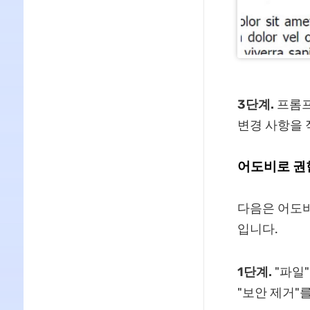
3단계.
프롬프
변경 사항을 
어도비로 권
다음은 어도비
입니다.
1단계.
"파일"
"보안 제거"