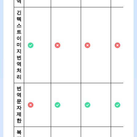
역
긴
텍
스
트
이
미
지
번
역
처
리
번
역
문
자
제
한
복