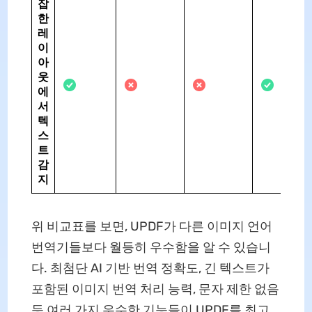
잡
한
레
이
아
웃
에
서
텍
스
트
감
지
위 비교표를 보면, UPDF가 다른 이미지 언어
번역기들보다 월등히 우수함을 알 수 있습니
다. 최첨단 AI 기반 번역 정확도, 긴 텍스트가
포함된 이미지 번역 처리 능력, 문자 제한 없음
등 여러 가지 우수한 기능들이 UPDF를 최고