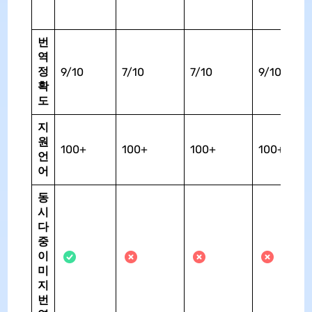
번
역
정
9/10
7/10
7/10
9/10
확
도
지
원
100+
100+
100+
100+
언
어
동
시
다
중
이
미
지
번