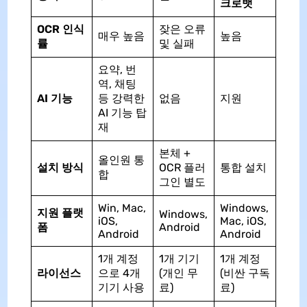
크로뱃
OCR 인식
잦은 오류
매우 높음
높음
률
및 실패
요약, 번
역, 채팅
AI 기능
등 강력한
없음
지원
AI 기능 탑
재
본체 +
올인원 통
설치 방식
OCR 플러
통합 설치
합
그인 별도
Win, Mac,
Windows,
지원 플랫
Windows,
iOS,
Mac, iOS,
폼
Android
Android
Android
1개 계정
1개 기기
1개 계정
라이선스
으로 4개
(개인 무
(비싼 구독
기기 사용
료)
료)