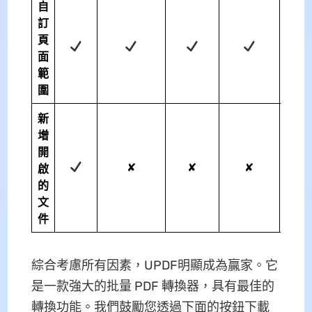
自
訂
頁
面
範
圍
新
增
開
✘
✘
✘
啟
的
文
件
綜合考慮所有因素，UPDF明顯成為贏家。它
是一款強大的批量 PDF 轉換器，具有最佳的
轉換功能。我們鼓勵您透過下面的按鈕下載