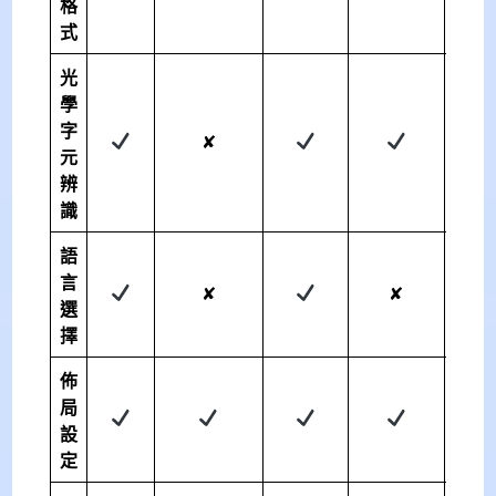
格
式
光
學
字
✘
元
辨
識
語
言
✘
✘
選
擇
佈
局
設
定