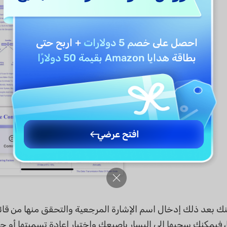
احصل على
خصم 5 دولارات
+ اربح حتى
بطاقة هدايا Amazon بقيمة 50 دولارًا
افتح عرضي
ك بعد ذلك إدخال اسم الإشارة المرجعية والتحقق منها من قائمة
فيمكنك سحبها إلى اليسار بإصبعك واختيار إعادة تسميتها أو ح