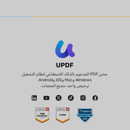
UPDF
محرر PDF المدعوم بالذكاء الاصطناعي لنظام التشغيل
Windows وMac وiOS وAndroid.
ترخيص واحد، جميع المنصات.