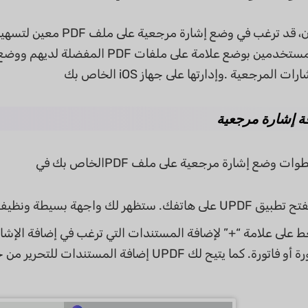
فريدة تسمح للمستخدمين بوضع علامة 
 المرجعية .وإدارتها على جهاز iOS الخاص بك
ة إشارة مرجعية
 على هاتفك. ستظهر لك واجهة بسيطة ونظيفة.
ط على علامة “+” لإضافة المستندات التي ترغب في إضافة الإشار
UPDF إضافة المستندات للتحرير من خلال مساحات التخزين السحابية (مثل