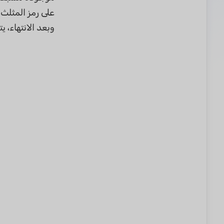
على رمز المثلث 
وبعد الانتهاء، يتيح لك UPDF مشاركة ملف الـ PDF النهائي 