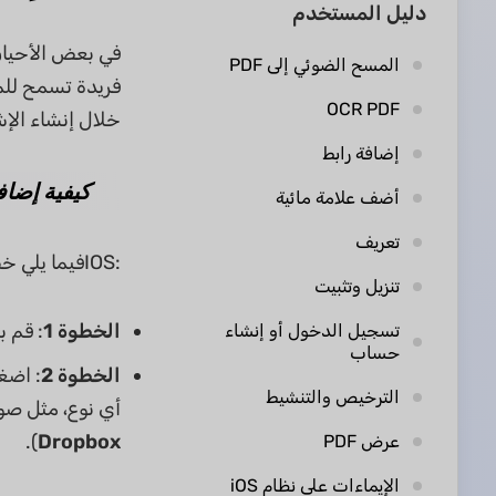
دليل المستخدم
المسح الضوئي إلى PDF
OCR PDF
خلال إنشاء الإشارات
إضافة رابط
كيفية إضاف
أضف علامة مائية
تعريف
:IOSفيما يلي خطوات وضع إشارة مرجعية على ملف PDFالخاص بك في
تنزيل وتثبيت
الخطوة 1
: قم بفتح تطبيق UPDF
تسجيل الدخول أو إنشاء
حساب
الخطوة 2
: اضغ
الترخيص والتنشيط
أي نوع، مثل صورة أو فاتورة. كما يتيح لك 
).
Dropbox
عرض PDF
الإيماءات على نظام iOS