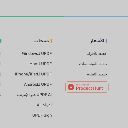
الأسعار
منتجات
خطط للأفراد
UPDF لـWindows
ا
خطط للمؤسسات
UPDF لـ Mac
ا
خطط التعليم
UPDF لـiPhone/iPad
ت
UPDF لـAndroid
ا
UPDF AI عبر الإنترنت
ت
أدوات AI
UPDF Sign