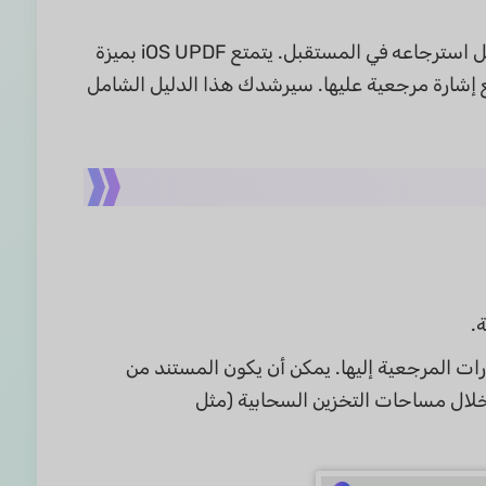
في بعض الأحيان، قد ترغب في وضع إشارة مرجعية على ملف PDF معين لتسهيل استرجاعه في المستقبل. يتمتع iOS UPDF بميزة
على ملفات PDF المفضلة لديهم ووضع إشارة مرجعية عليها. سيرشدك هذا الدليل الشامل
ات المرجعية إليها. يمكن أن يكون المستند من