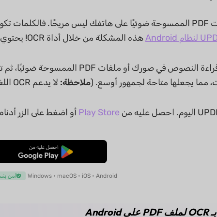
العمل مع ملفات PDF الممسوحة ضوئيًا على هاتفك ليس مريحًا. فال
لنظام Android
هذه المشكلة من خلال أداة OCR! يحتوي التطبيق على ميزة OCR متقدمة مدمجة.
تستطيع الأداة قراءة النصوص في صورك أو 
، مما يجعلها متاحة لجمهور أوسع. (
ملاحظة:
لا يدعم OCR اللغة العربية حاليًا.)
Play Store
أو اضغط على الزر أدناه 
تنزيل مجاني
Windows • macOS • iOS • Android
آمن بنسبة 
ـ
OCR لملف PDF
على Android