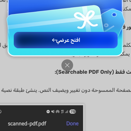
مكنك أيضًا استبدال الصور دون تغيير مظهر الصفحة الأصلي.
Text and Pict):
افتح عرضي
لمات والصور من الصفحات الممسوحة. لا يحافظ على تنسيق الصف
كنك نسخه أو تحريره بحرية.
لصفحة الممسوحة دون تغيير ويضيف النص. ينشئ طبقة نصية غ