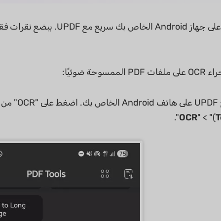
وحة ضوئيًا:
السريعة (
".
OCR
)" > "
T