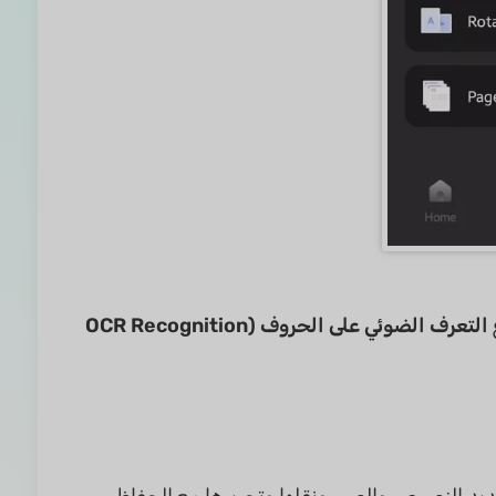
التعرف الضوئي على الحروف (OCR Recognition
 للتحرير بالكامل. يمكن تحديد النصوص والصور ونقلها وتحريرها مع الحفاظ