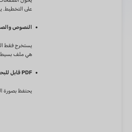
على التخطيط. ي
النصوص والصور فقط (ures Only
يستخرج فقط الك
هي ملف بسيط يم
PDF قابل للبحث فقط (Searchable PDF Only):
يحتفظ بصورة ا