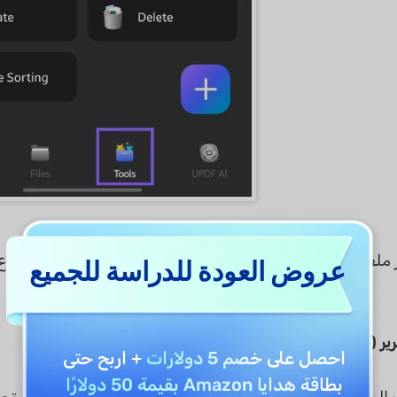
ا الذي تريد التعرف عليه. ثم اختر نوع
عروض العودة للدراسة للجميع
احصل على
خصم 5 دولارات
+ اربح حتى
بطاقة هدايا Amazon بقيمة 50 دولارًا
يحوّل الصفحات الممسوحة إلى مستندات PDF قابلة