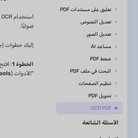
تعليق على مستندات PDF
تعديل النصوص
ضوئيًا.
تعديل الصور
إليك خطوات إجراء OCR على ملفات PDF الممس
مساعد AI
ضغط PDF
الخطوة 1
: افتح UPDF على هاتف Android الخاص بك. اضغط على "OCR" من "الأدوات 
البحث في ملف PDF
"الأدوات (
ools
تنظيم الصفحات
تحويل PDF
OCR PDF
الأسئلة الشائعة