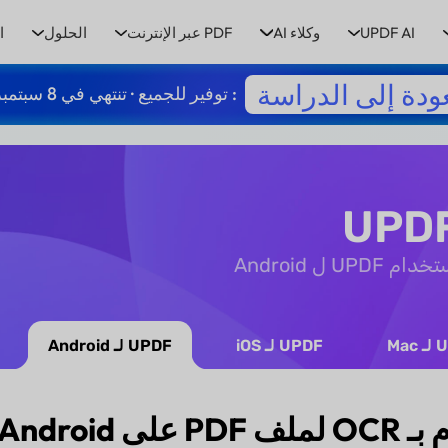
UPDF AI
وكلاء AI
PDF عبر الإنترنت
الحلول
ا
ودة إلى الدراسة
: توفير للجميع · تنتهي في 8 سبتمبر
 Android
Mac
UPDF لـ iOS
UPDF لـ Android
 باستخدام UPDF؟