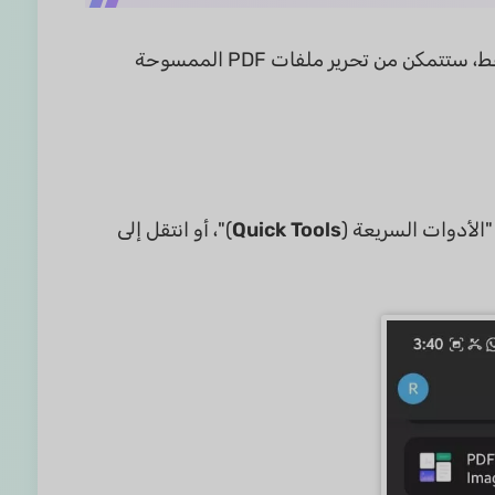
استخدام OCR على جهاز Android الخاص بك سريع مع UPDF. ببضع نقرات فقط، ستتمكن من تحرير ملفات PDF الممسوحة
Quick Tools
)"، أو انتقل إلى