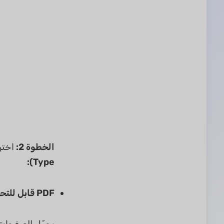
الخطوة 2:
اختر ملف PDF الممسوح ضوئيً
Type):
PDF قابل للتحرير (Editable PDF):