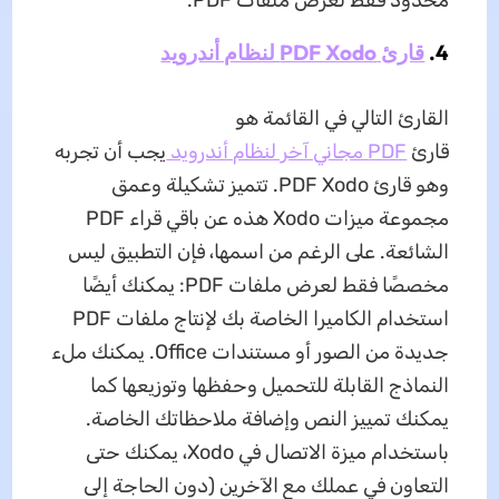
4.
قارئ PDF Xodo لنظام أندرويد
القارئ التالي في القائمة هو
قارئ
PDF مجاني آخر لنظام أندرويد
يجب أن تجربه
وهو قارئ PDF Xodo. تتميز تشكيلة وعمق
مجموعة ميزات Xodo هذه عن باقي قراء PDF
الشائعة. على الرغم من اسمها، فإن التطبيق ليس
مخصصًا فقط لعرض ملفات PDF: يمكنك أيضًا
استخدام الكاميرا الخاصة بك لإنتاج ملفات PDF
جديدة من الصور أو مستندات Office. يمكنك ملء
النماذج القابلة للتحميل وحفظها وتوزيعها كما
يمكنك تمييز النص وإضافة ملاحظاتك الخاصة.
باستخدام ميزة الاتصال في Xodo، يمكنك حتى
التعاون في عملك مع الآخرين (دون الحاجة إلى