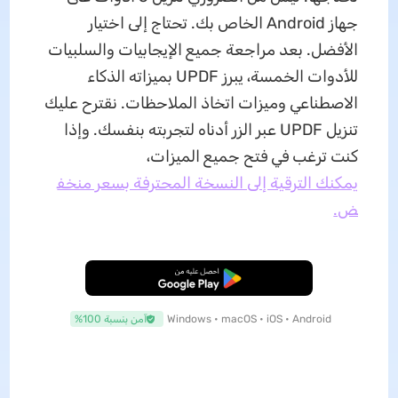
جهاز Android الخاص بك. تحتاج إلى اختيار
الأفضل. بعد مراجعة جميع الإيجابيات والسلبيات
للأدوات الخمسة، يبرز UPDF بميزاته الذكاء
الاصطناعي وميزات اتخاذ الملاحظات. نقترح عليك
تنزيل UPDF عبر الزر أدناه لتجربته بنفسك. وإذا
كنت ترغب في فتح جميع الميزات،
يمكنك الترقية إلى النسخة المحترفة بسعر منخف
ض.
تنزيل مجاني
Windows • macOS • iOS • Android
آمن بنسبة 100%