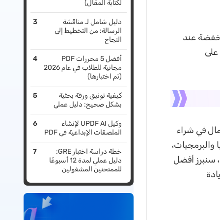
لكتابة المقال)
دليل شامل لـ مناقشة
الرسالة: من التخطيط إلى
خفضة عند
النجاح
على
أفضل 5 محررات PDF
مجانية للطلاب في عام 2026
(تم اختبارها)
كيفية توثيق ورقة بحثية
بشكل صحيح: دليل عملي
وكيل UPDF AI لإنشاء
مال في شراء
الملصقات الإبداعية في PDF
 والبرمجيات،
خطة دراسة اختبار GRE:
 سنبرز أفضل
دليل عملي لمدة 12 أسبوعًا
للممتحنين المشغولين
ادة