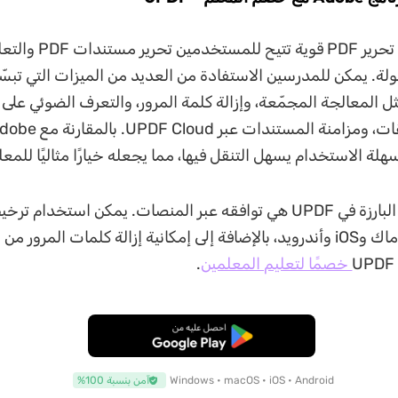
هو أداة تحرير PDF قوية تتيح ل
لة. يمكن للمدرسين الاستفادة من العديد من الميزات التي تبسّ
ات PDF، مثل المعالجة المجمّعة، وإزالة كلمة المرور، والتعرف الضوئي عل
إحدى الميزات البارزة في UPDF هي توافقه عبر المنصات. يمكن استخد
خصمًا لتعليم المعلمين
.
تنزيل مجاني
Windows • macOS • iOS • Android
آمن بنسبة 100%