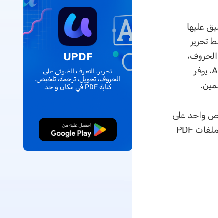
لمستخدمين تحرير مستندات PDF والتعليق عليها
ط تحرير
UPDF
ى الحروف،
وإضافة الملصقات، ومزامنة المستندات عبر UPDF Cloud. بالمقارنة مع Adobe، يوفر
تحرير، التعرف الضوئي على
الحروف، تحويل، ترجمة، تلخيص،
كتابة PDF في مكان واحد
ام ترخيص واحد على
أجهزة ويندوز وماك وiOS وأندرويد، بالإضافة إلى إمكانية إزالة كلمات المرور من ملفات PDF
تنزيل مجاني