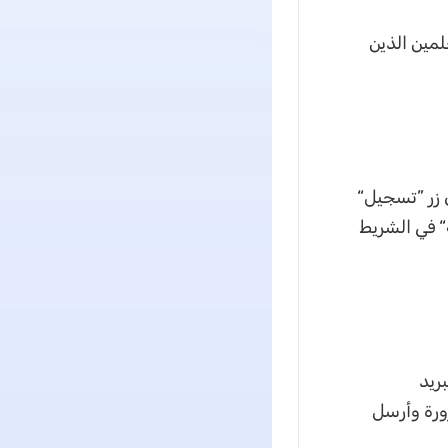
هو خيار ممتاز للمعلمين الذين
 زر ”تسجيل“
 في الشريط
ريد
ورة وأرسل