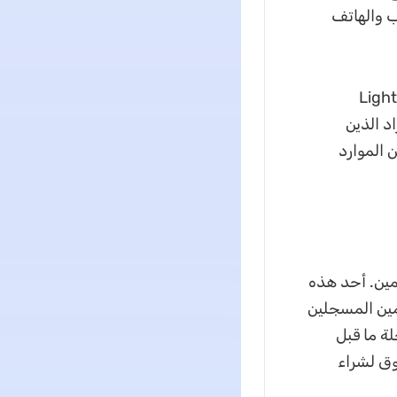
بيقًا لسطح المكتب والهاتف
 Photoshop وAcrobat Pro وLightroom
كن الأفراد الذين
بيرة من الموارد
ين. أحد هذه
ين المسجلين
ة ما قبل
 عليك التسوق لشراء