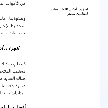
من الأدوات الت
الجزء 3. أفضل 10 خصومات
للمعلمين للسفر
وعلاوة على ذل
التخطيط للإجاز
خصومات حصرية
الجزء 1. أفضل 10 خصومات للمعلمين للتدريس والدراسة
كمعلم، يمكنك ا
مختلف المنتجات
هناك العديد م
عشرة خصومات مت
ميزانياتهم التعل
أفضل بديل لبرنامج Adobe مع خصم ال