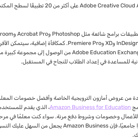
حزمة Adobe Creative Cloud All Apps على أكثر من 20 تط
تتضمن هذه التطبيقات برامج شائعة مثل
وIllustrator وInDesign وXD وPremiere Pro. كمكافأة إضافية، سيتم
ينضمون إلى Adobe Education Exchange من الوصول إلى مجموعة ك
نية للمساعدة في إعداد الطلاب للنجاح في المستقبل.
دة من عروض أمازون الترويجية الخاصة وأفضل خصومات المعلم
مج
Amazon Business for Education
، الذي يقدم للمستخدم
للأعمال وخصومات وشروط دفع مرنة. سواء كنت معلمًا في مرحل
الروضة أو مديرًا جامعيًا، فإن Amazon Business يجعل من السهل
ك.