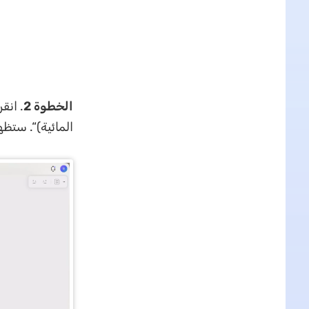
الخطوة 2
. انقر
المائية)“. ستظه