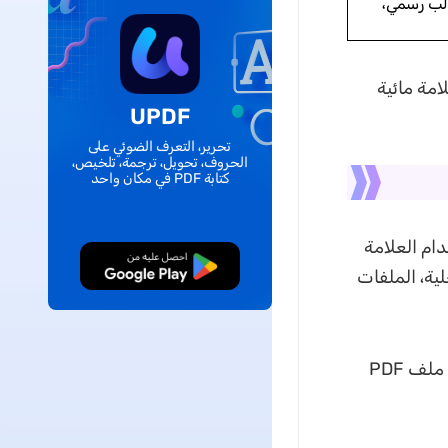
لب رسمي،
امة مائية
UPDF
تحرير، التعرف الضوئي على
الحروف، تحويل، ترجمة، تلخيص،
كتابة PDF في مكان واحد
" إلى ملف PDF، يمكنك استخدام العلامة
تنزيل مجاني
لداخلية، الملفات
قم بتنزيل UPDF وتثبيته على جهازك. بعد ذلك، افتح البرنامج وحمّل ملف PDF