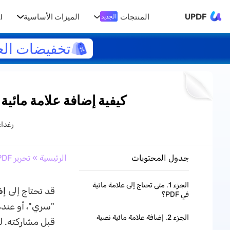
UPDF
المنتجات
الميزات الأساسية
I
الجديد
تخفيضات الع
كيفية إضافة علامة مائية لملف PDF: دليل كامل للنص
رغدا
جدول المحتويات
الرئيسية
»
تحرير PDF
الجزء 1. متى تحتاج إلى علامة مائية
قد تحتاج إلى
إضا
في PDF؟
"سري"، أو عندم
الجزء 2. إضافة علامة مائية نصية
قبل مشاركته. لك