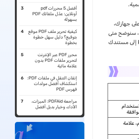
أفضل 5 محررات pdf
أونلاين: عدّل ملفاتك PDF
بسهولة
 على جهازك،
كيفية تحرير ملف PDF موقع
ل، سنوضح متى
بتوقيع؟ دليل سهل خطوة
تختار كل نوع، ثم نشرح خطوات إضافة علامة مائية نصية، أو صورة، أو ملف PDF إلى مستندك
بخطوة
محرر PDF عبر الإنترنت
لتحرير ملفات PDF بدون
علامة مائية
إتقان التنقل في ملفات PDF:
استكشاف أفضل مولدات
فهرس PDF
مراجعة PDFAid: الميزات،
استخدام
الأداء، وخيار بديل أفضل
وافقة
، علامة