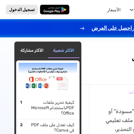
الأسعار
تنزيل مجاني
تسجيل الدخول
احصل على العرض
الأكثر شعبية
الأكثر مشاركة
كيفية تحرير ملفات
PDFباستخدام Microsoft
"مسودة" أو
Office؟
و ملف تعليمي
كيف تعدل على ملف PDF
التحذير،
في Canva؟