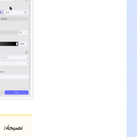
نصيحة: