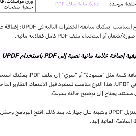
ورق مراسلات، قا
خلفية موحدة
علامة مائية بملف PDF
خلفية صفحات
 المناسب، يمكنك متابعة الخطوات التالية في UPDF
: إضافة
عل
عار، أو استخدام ملف PDF كامل كعلامة مائية.
إذا كنت تريد إضافة كلمة مثل "مسودة" أو "سري
المائية النصية في UPDF. هذا النوع مناسب للعقود قبل الاعتماد، التقارير ا
أي مستند يحتاج إلى توضيح حالته بسرعة.
العلامة المائية إليه.