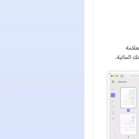
علامة
ك المائية.