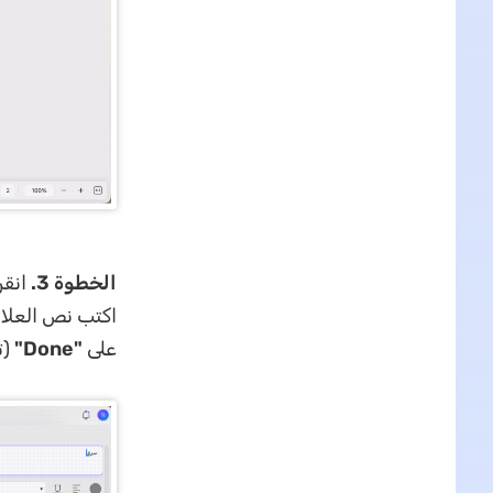
الخطوة 3.
انقر
اكتب نص العلام
على
"
Done
"
(ت