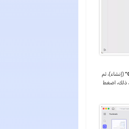
(إنشاء)، ثم
د ذلك، اضغط