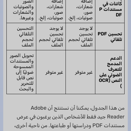
إضافة
إضافة
الصور
كائنات في
شعارات،
شعارات،
والصوتيات
مستندات P
صور،
صور،
والشعارات
DF
صوتيات، إلخ.
صوتيات، إلخ.
وغيرها.
لا يوجد
لا يوجد
التحسين
تحسين PDF
تحسين
تحسين
التلقائي
تلقائي
تلقائي لحجم
تلقائي لحجم
لحجم
الملف
الملف
الملف
تحويل الصور
الدعم
والمستندات
المدمج
الممسوحة
للتعرف
غير متوفر
غير متوفر
ضوئيًا إلى
الضوئي على
نص قابل
النص (OCR
للتحرير
)
والبحث
من هذا الجدول، يمكننا أن نستنتج أن Adobe
Reader جيد فقط للأشخاص الذين يرغبون في عرض
مستندات PDF ودراستها أو طباعتها. من ناحية أخرى،