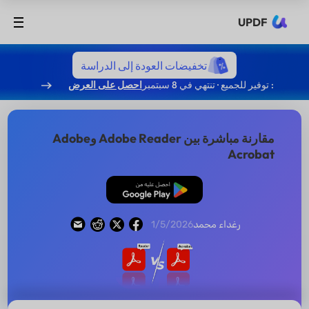
UPDF
تخفيضات العودة إلى الدراسة
: توفير للجميع · تنتهي في 8 سبتمبر
احصل على العرض
مقارنة مباشرة بين Adobe Reader وAdobe
Acrobat
تنزيل مجاني
رغداء محمد
1/5/2026