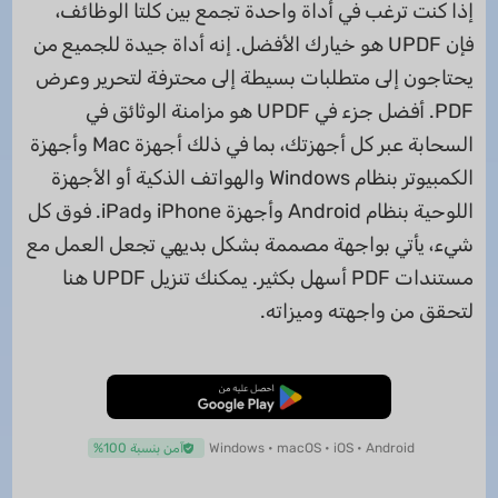
إذا كنت ترغب في أداة واحدة تجمع بين كلتا الوظائف،
فإن UPDF هو خيارك الأفضل. إنه أداة جيدة للجميع من
يحتاجون إلى متطلبات بسيطة إلى محترفة لتحرير وعرض
PDF. أفضل جزء في UPDF هو مزامنة الوثائق في
السحابة عبر كل أجهزتك، بما في ذلك أجهزة Mac وأجهزة
الكمبيوتر بنظام Windows والهواتف الذكية أو الأجهزة
اللوحية بنظام Android وأجهزة iPhone وiPad. فوق كل
شيء، يأتي بواجهة مصممة بشكل بديهي تجعل العمل مع
مستندات PDF أسهل بكثير. يمكنك تنزيل UPDF هنا
لتحقق من واجهته وميزاته.
تنزيل مجاني
Windows • macOS • iOS • Android
آمن بنسبة 100%