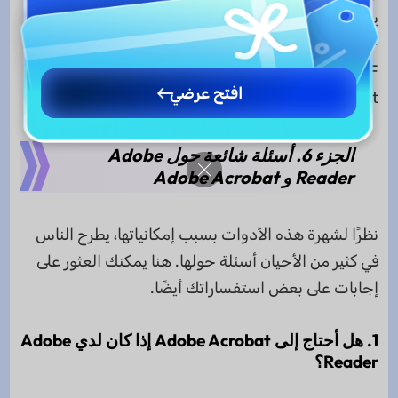
يحتوي على أدوات للتعامل مع النماذج،
وتحويل
ملفات
PDF إلى تنسيقات مختلفة، واستخراج النص من ملفات
PDF. على الرغم من أن Acrobat أكثر كلفة من قارئ
افتح عرضي
Acrobat، إلا أنها أداة أكثر قوة.
الجزء 6. أسئلة شائعة حول Adobe
Reader و Adobe Acrobat
نظرًا لشهرة هذه الأدوات بسبب إمكانياتها، يطرح الناس
في كثير من الأحيان أسئلة حولها. هنا يمكنك العثور على
إجابات على بعض استفساراتك أيضًا.
1. هل أحتاج إلى Adobe Acrobat إذا كان لدي Adobe
Reader؟