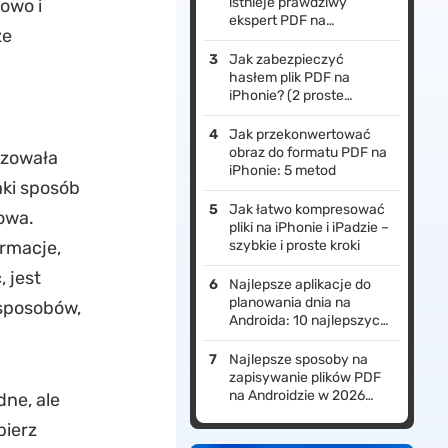
istnieje prawdziwy
bowo i
ekspert PDF na
ze
Androida?
Jak zabezpieczyć
hasłem plik PDF na
iPhonie? (2 proste
sposoby)
Jak przekonwertować
obraz do formatu PDF na
izowała
iPhonie: 5 metod
aki sposób
Jak łatwo kompresować
zowa.
pliki na iPhonie i iPadzie –
ormacje,
szybkie i proste kroki
 jest
Najlepsze aplikacje do
planowania dnia na
 sposobów,
Androida: 10 najlepszych
i najbardziej
niesamowitych opcji
Najlepsze sposoby na
zapisywanie plików PDF
na Androidzie w 2026
ne, ale
roku
bierz