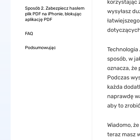
korzystając 
Sposób 2. Zabezpiecz hasłem
wysyłasz duż
plik PDF na iPhonie, blokując
aplikację PDF
łatwiejszeg
dotyczących 
FAQ
Podsumowując
Technologia 
sposób, w ja
oznacza, że 
Podczas wysy
każda dodat
naprawdę wa
aby to zrobi
Wiadomo, że 
teraz masz w