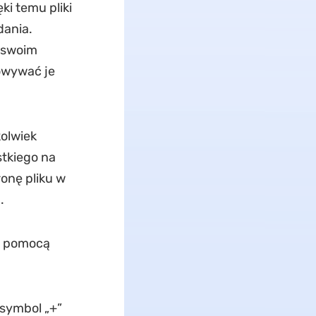
i temu pliki
dania.
a swoim
howywać je
olwiek
stkiego na
onę pliku w
.
 pomocą
 symbol „+”