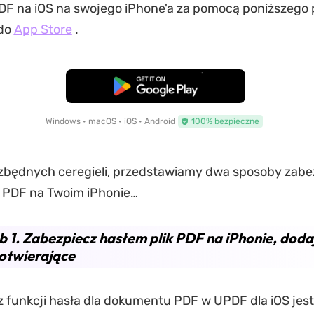
DF na iOS na swojego iPhone'a za pomocą poniższego 
 do
App Store
.
Pobierz za darmo
Windows • macOS • iOS • Android
100% bezpieczne
 zbędnych ceregieli, przedstawiamy dwa sposoby zabe
u PDF na Twoim iPhonie…
 1. Zabezpiecz hasłem plik PDF na iPhonie, doda
otwierające
z funkcji hasła dla dokumentu PDF w UPDF dla iOS je