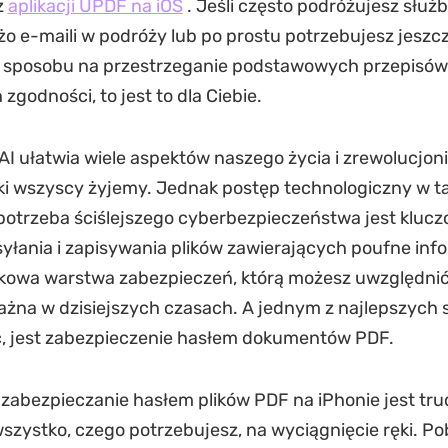
z
aplikacji UPDF na iOS
. Jeśli często podróżujesz służ
o e-maili w podróży lub po prostu potrzebujesz jeszc
o sposobu na przestrzeganie podstawowych przepisów
zgodności, to jest to dla Ciebie.
AI ułatwia wiele aspektów naszego życia i zrewolucjon
ki wszyscy żyjemy. Jednak postęp technologiczny w t
​​potrzeba ściślejszego cyberbezpieczeństwa jest kluc
łania i zapisywania plików zawierających poufne inf
kowa warstwa zabezpieczeń, którą możesz uwzględnić,
żna w dzisiejszych czasach. A jednym z najlepszych
ć, jest zabezpieczenie hasłem dokumentów PDF.
zabezpieczanie hasłem plików PDF na iPhonie jest trud
szystko, czego potrzebujesz, na wyciągnięcie ręki. Po