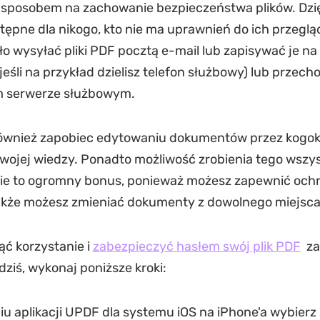
sposobem na zachowanie bezpieczeństwa plików. Dzięk
tępne dla nikogo, kto nie ma uprawnień do ich przeglą
o wysyłać pliki PDF pocztą e-mail lub zapisywać je n
jeśli na przykład dzielisz telefon służbowy) lub przec
 serwerze służbowym.
ównież zapobiec edytowaniu dokumentów przez kogok
wojej wiedzy. Ponadto możliwość zrobienia tego wszy
ie to ogromny bonus, ponieważ możesz zapewnić ochr
także możesz zmieniać dokumenty z dowolnego miejsca
ć korzystanie i
zabezpieczyć hasłem swój plik PDF
za
dziś, wykonaj poniższe kroki:
u aplikacji UPDF dla systemu iOS na iPhone'a wybierz