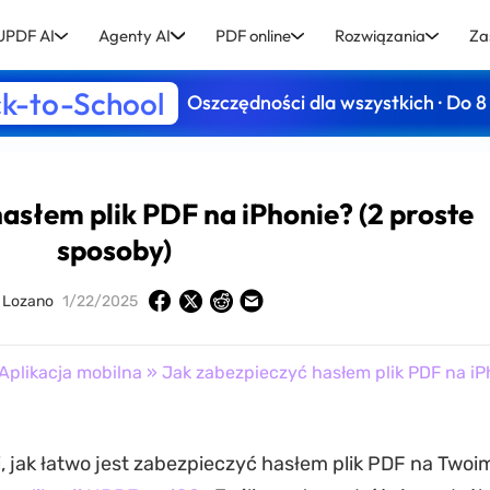
UPDF AI
Agenty AI
PDF online
Rozwiązania
Za
k-to-School
Oszczędności dla wszystkich · Do 8
asłem plik PDF na iPhonie? (2 proste
sposoby)
y Lozano
1/22/2025
Aplikacja mobilna
» Jak zabezpieczyć hasłem plik PDF na iP
 jak łatwo jest zabezpieczyć hasłem plik PDF na Twoim