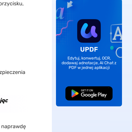
przycisku,
UPDF
Edytuj, konwertuj, OCR,
dodawaj adnotacje, AI Chat z
PDF w jednej aplikacji
zpieczenia
Pobierz za darmo
jąc
st naprawdę