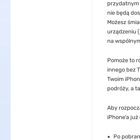
przydatnym 
nie będą dos
Możesz śmiał
urządzeniu (
na wspólnym
Pomoże to r
innego bez T
Twoim iPhon
podróży, a 
Aby rozpoczą
iPhone'a już 
Po pobrani