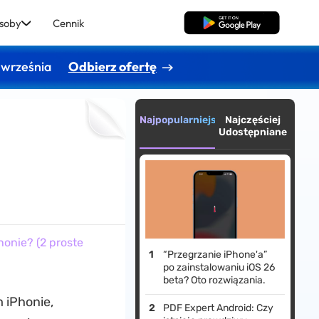
soby
Cennik
Pobierz za darmo
 września
Odbierz ofertę
Najpopularniejsze
Najczęściej
Udostępniane
honie? (2 proste
“Przegrzanie iPhone'a”
po zainstalowaniu iOS 26
beta? Oto rozwiązania.
 iPhonie,
PDF Expert Android: Czy