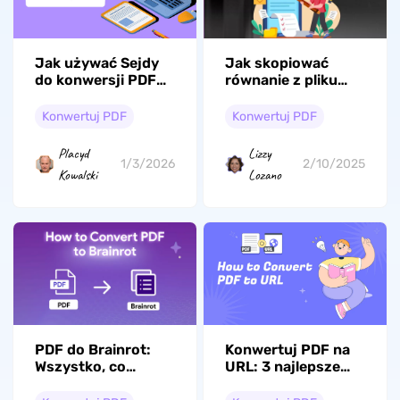
Jak używać Sejdy
Jak skopiować
do konwersji PDF
równanie z pliku
na Word (online i
PDF do programu
desktop):
Word? (Kompletny
Konwertuj PDF
Konwertuj PDF
Przewodnik 2026
przewodnik)
Placyd
Lizzy
1/3/2026
2/10/2025
Kowalski
Lozano
PDF do Brainrot:
Konwertuj PDF na
Wszystko, co
URL: 3 najlepsze
musisz wiedzieć
metody z prostymi