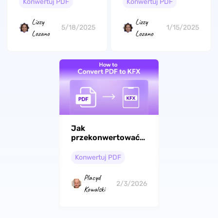
krokami
Konwertuj PDF
Konwertuj PDF
Lizzy
Lizzy
5/18/2025
1/15/2025
Lozano
Lozano
Jak
przekonwertować
PDF na KFX?
(Online i offline)
Konwertuj PDF
Placyd
2/3/2026
Kowalski