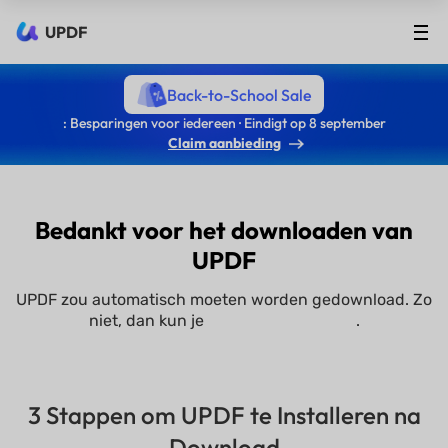
UPDF
Back-to-School Sale
: Besparingen voor iedereen · Eindigt op 8 september
Claim aanbieding
Bedankt voor het downloaden van
UPDF
UPDF zou automatisch moeten worden gedownload. Zo
niet, dan kun je
.
click here to install it
manually
3 Stappen om UPDF te Installeren na
Download