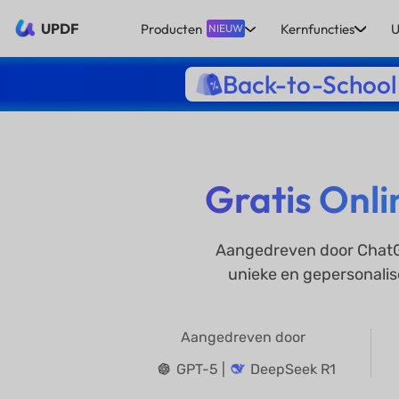
UPDF
Producten
Kernfuncties
U
NIEUW
Back-to-School
Gratis Onl
Aangedreven door ChatG
unieke en gepersonali
Aangedreven door
GPT-5 |
DeepSeek R1