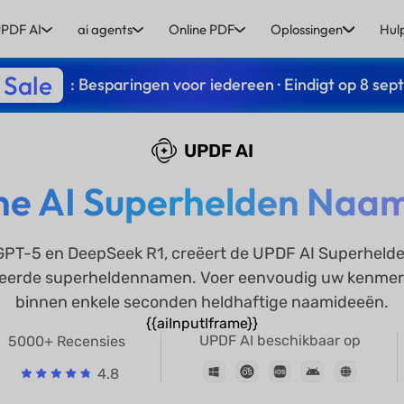
PDF AI
ai agents
Online PDF
Oplossingen
Hul
 Sale
: Besparingen voor iedereen · Eindigt op 8 se
UPDF AI
ine AI Superhelden Naa
PT-5 en DeepSeek R1, creëert de UPDF AI Superhelde
seerde superheldennamen. Voer eenvoudig uw kenmerke
binnen enkele seconden heldhaftige naamideeën.
{{aiInputIframe}}
UPDF AI beschikbaar op
5000+ Recensies
4.8