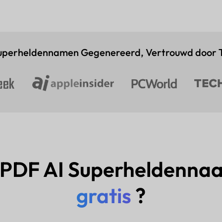
perheldennamen Gegenereerd, Vertrouwd door 
 UPDF AI Superheldenn
gratis
?