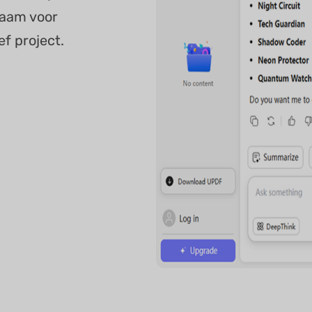
naam voor
ef project.