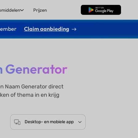
pmiddelen
Prijzen
Gratis Download
ptember
Claim aanbieding
m Generator
n Naam Generator direct
n of thema in en krijg
Desktop- en mobiele app