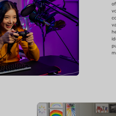
o
vo
c
v
he
id
p
m