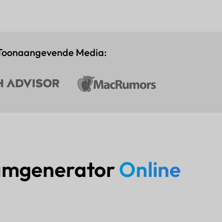
Toonaangevende Media:
aamgenerator
Online