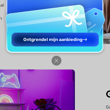
al
en
Ontgrendel mijn aanbieding
G