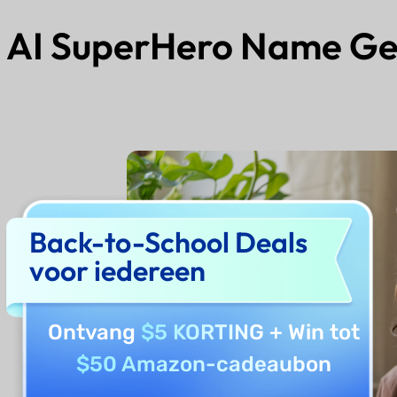
 AI SuperHero Name Ge
Back-to-School Deals
voor iedereen
Ontvang
$5 KORTING
+ Win tot
$50 Amazon-cadeaubon