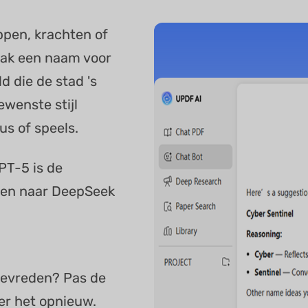
ppen, krachten of
Maak een naam voor
d die de stad 's
wenste stijl
us of speels.
PT-5 is de
len naar DeepSeek
tevreden? Pas de
er het opnieuw.