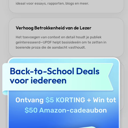
ideaal voor essays, rapporten, blogs en meer.
Verhoog Betrokkenheid van de Lezer
Het toevoegen van context en detail houdt je publiek
geïnteresseerd—UPDF helpt basisideeën om te zetten in
boeiende proza die de aandacht vasthoudt.
Back-to-School Deals
Meer dan alleen AI Sentence Expander
voor iedereen
UPDF AI is niet beperkt tot zinnen—het maakt deel uit van een
volledige AI-schrijfset. Je kunt ook proeflezen, herschrijven,
samenvatten, vertalen en content genereren voor
verschillende doeleinden—all binnen hetzelfde krachtige
Ontvang
$5 KORTING
+ Win tot
platform.
$50 Amazon-cadeaubon