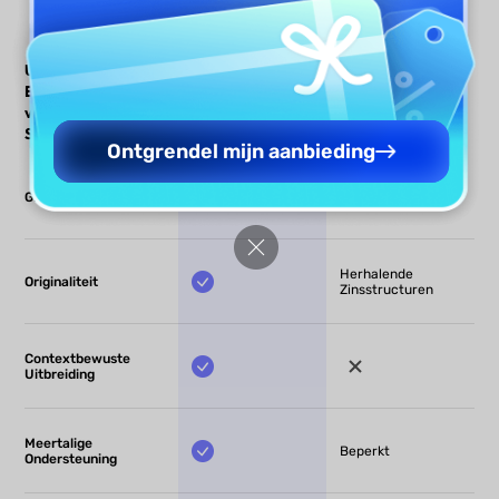
UPDF AI Sentence
UPDF AI
Andere AI
Expander
Sentence
Sentence
vs. Andere AI
Expander
Expanders
Sentence Expanders
Ontgrendel mijn aanbieding
Gratis
Herhalende
Originaliteit
Zinsstructuren
Contextbewuste
Uitbreiding
Meertalige
Beperkt
Ondersteuning