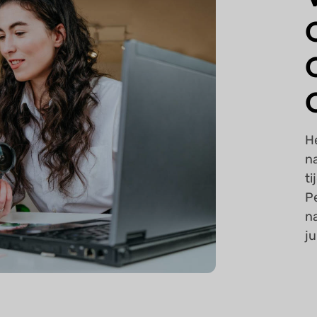
H
n
ti
Pe
n
ju