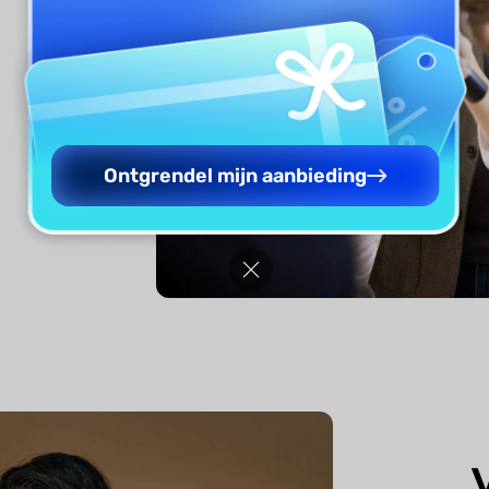
e
Ontgrendel mijn aanbieding