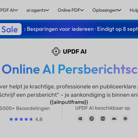
PDF AI
ai agents
Online PDF
Oplossingen
Hul
 Sale
: Besparingen voor iedereen · Eindigt op 8 se
UPDF AI
 Online AI Persberichtsc
er helpt je krachtige, professionele en publiceerklare
Schrijf een persbericht" – je aankondiging is binnen en
{{aiInputIframe}}
UPDF AI beschikbaar op
5000+ Beoordelingen
4.8