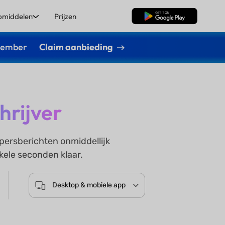
pmiddelen
Prijzen
Gratis Download
ptember
Claim aanbieding
hrijver
 persberichten onmiddellijk
kele seconden klaar.
Desktop & mobiele app