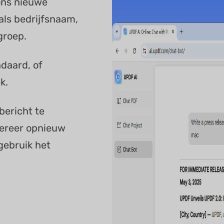
 ons nieuwe
als bedrijfsnaam,
groep.
ndaard, of
k.
bericht te
nereer opnieuw
gebruik het