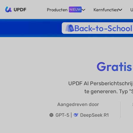
UPDF
Producten
Kernfuncties
U
NIEUW
Back-to-School
Gratis
UPDF AI Persberichtschrijv
te genereren. Typ "
Aangedreven door
GPT-5 |
DeepSeek R1