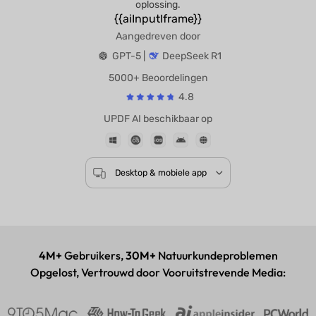
oplossing.
{{aiInputIframe}}
Aangedreven door
GPT-5 |
DeepSeek R1
5000+ Beoordelingen
4.8
UPDF AI beschikbaar op
Desktop & mobiele app
4M+
Gebruikers,
30M+
Natuurkundeproblemen
Opgelost, Vertrouwd door Vooruitstrevende Media: