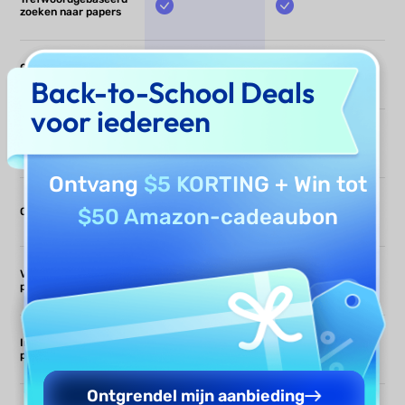
zoeken naar papers
Op vragen gebaseerde
Back-to-School Deals
AI-modus
voor iedereen
Synthese van
meerdere papers
Ontvang
$5 KORTING
+ Win tot
$50 Amazon-cadeaubon
Citatietraceerbaarheid
Verbindingen tussen
papers
Interactie op
papierniveau
Ontgrendel mijn aanbieding