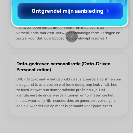
Meertaligheid en culturele bewustheid
(Multilingual and Culturally Aware)
Ontgrendel mijn aanbieding
Doel je op een wereldwijd publiek? UPDF AI ondersteunt
meerdere talen en begrijpt culturele nuances, zodat jouw
nieuwsbrieven natuurlijk connecteren met lezers uit
verschillende markten. Verwijder onhandige formuleringen en
zorg ervoor dat jouw boodschap wereldwijd resoneert.
Data-gedreven personalisatie (Data-Driven
Personalization)
UPDF AI gokt niet — het gebruikt geavanceerde algoritmen om
diepgaand te analyseren wat jouw doelgroep leuk vindt, hoe
ze leest en wat hun demografische profielen zijn. Het
identificeert de onderwerpen, toonen en formaten die het
meest waarschijnlijk resoneerden, en genereert vervolgens
een nieuwsbrief die op maat is gemaakt voor jouw lezers.