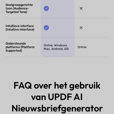
Doelgroepgerichte
toon (Audience-
Targeted Tone)
Intuïtieve interface
(Intuitive Interface)
Ondersteunde
Online, Windows,
platforms (Platform
Online
Mac, Android, iOS
Supported)
FAQ over het gebruik
van UPDF AI
Nieuwsbriefgenerator