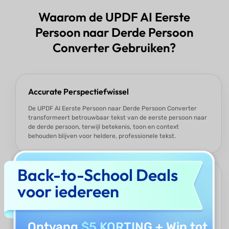
Waarom de UPDF AI Eerste
Persoon naar Derde Persoon
Converter Gebruiken?
Accurate Perspectiefwissel
De UPDF AI Eerste Persoon naar Derde Persoon Converter
transformeert betrouwbaar tekst van de eerste persoon naar
de derde persoon, terwijl betekenis, toon en context
behouden blijven voor heldere, professionele tekst.
Back-to-School Deals
Toon & Stijl Controle
voor iedereen
Of u nu een formele, neutrale of narratieve toon nodig heeft,
de converter past uw tekst aan op elke stijl, zodat uw
schrijven geschikt is voor academische, zakelijke of creatieve
Ontvang
$5 KORTING
+ Win tot
contexten.