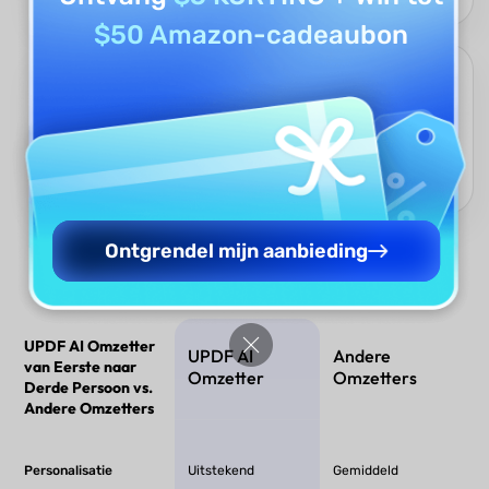
$50 Amazon-cadeaubon
Snel & Moeiteloos
Sla handmatig herschrijven over—krijg gepolijste, klaar-voor-
gebruik tekst in de derde persoon binnen seconden, bespaar
tijd en garandeer consistentie in documenten, verhalen of
sociale-mediaposts.
Ontgrendel mijn aanbieding
UPDF AI Omzetter
UPDF AI
Andere
van Eerste naar
Omzetter
Omzetters
Derde Persoon vs.
Andere Omzetters
Personalisatie
Uitstekend
Gemiddeld