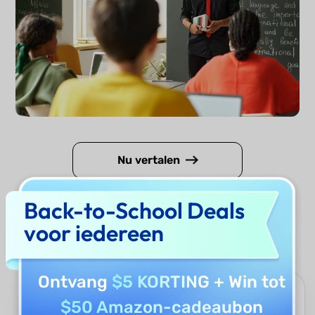
Nu vertalen
Back-to-School Deals
Waarom UPDF AI Ancient Text
voor iedereen
Translator gebruiken?
Ontvang
$5 KORTING
+ Win tot
Ondersteuning voor meerdere oude talen
$50 Amazon-cadeaubon