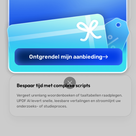
UPDF AI Ancient Text Translator ondersteunt een breed scala
aan talen, zoals Latijn, Oudgrieks en Sanskriet, en voldoet
daarmee aan diverse onderzoeks- en leerbehoeften.
Directe vertaling van afbeelding naar tekst
Handmatige transcriptie is niet nodig: upload gewoon een
foto of scan van een historische tekst en UPDF AI doet de rest
Ontgrendel mijn aanbieding
met intelligente detectie en vertaling.
Bespaar tijd met complexe scripts
Vergeet urenlang woordenboeken of taaltabellen raadplegen.
UPDF AI levert snelle, leesbare vertalingen en stroomlijnt uw
onderzoeks- of studieproces.