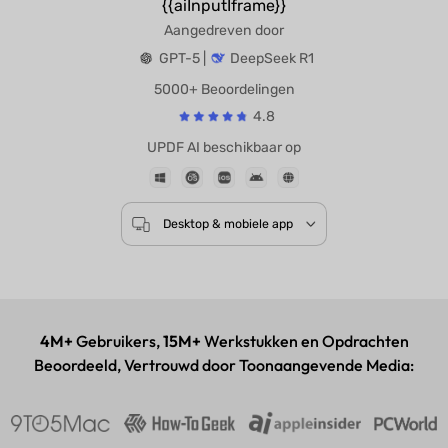
{{aiInputIframe}}
Aangedreven door
GPT-5 |
DeepSeek R1
5000+ Beoordelingen
4.8
UPDF AI beschikbaar op
Desktop & mobiele app
4M+
Gebruikers,
15M+
Werkstukken en Opdrachten
Beoordeeld, Vertrouwd door Toonaangevende Media: