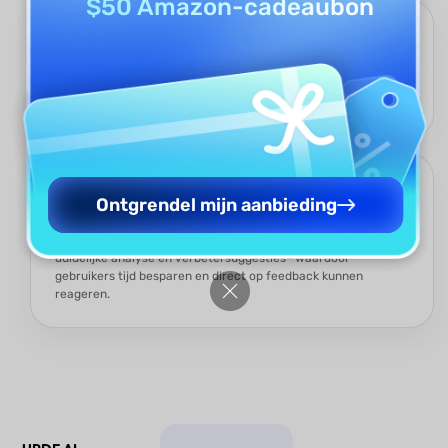
$50 Amazon-cadeaubon
Meertalige Beoordelingscapaciteit
UPDF AI begrijpt en evalueert content in meerdere talen,
waardoor het ideaal is voor diverse klaslokalen, internationale
studenten en wereldwijde onderwijsprogramma's.
Snelle, Nauwkeurige Feedback in Seconden
Ontgrendel mijn aanbieding
Of het nu gaat om een essay, toets of geschreven verslag,
UPDF AI Beoordelaar levert directe scoring samen met
duidelijke analyse en verbetersuggesties—waardoor
gebruikers tijd besparen en direct op feedback kunnen
reageren.