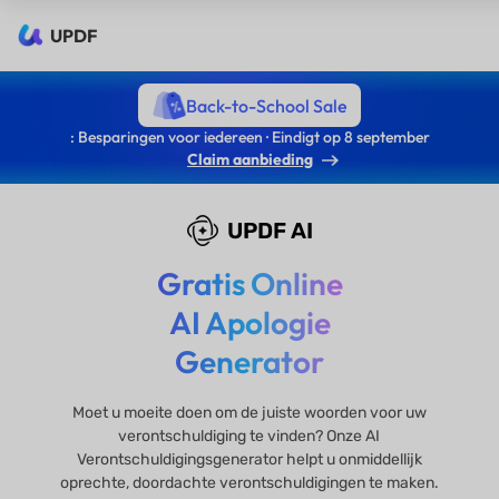
UPDF
Back-to-School Sale
: Besparingen voor iedereen · Eindigt op 8 september
Claim aanbieding
UPDF AI
Gratis Online
AI Apologie
Generator
Moet u moeite doen om de juiste woorden voor uw
verontschuldiging te vinden? Onze AI
Verontschuldigingsgenerator helpt u onmiddellijk
oprechte, doordachte verontschuldigingen te maken.