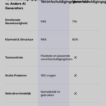
Verontschuldigingsgenerator
Verontschuldigings
vs. Andere AI
Generators
Emotionele
94%
71%
Nauwkeurigheid
Klarheid & Structuur
98%
80%
Flexibele en passende
Tooncontrole
verontschuldigingstoon
Gratis Proberen
100 vragen
Gemakkelijk te
Gebruiksvriendelijk
gebruiken