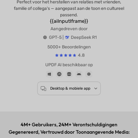
Perfect voor het herstellen van relaties met vrienden,
familie of collega's — aangepast aan de toon en cultureel
passend.
{{aiInputIframe}}
Aangedreven door
GPT-5 |
DeepSeek R1
5000+ Beoordelingen
4.8
UPDF AI beschikbaar op
Desktop & mobiele app
4M+
Gebruikers,
24M+
Verontschuldigingen
Gegenereerd, Vertrouwd door Toonaangevende Media: