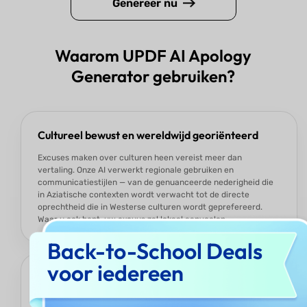
Genereer nu
Waarom UPDF AI Apology
Generator gebruiken?
Cultureel bewust en wereldwijd georiënteerd
Excuses maken over culturen heen vereist meer dan
vertaling. Onze AI verwerkt regionale gebruiken en
communicatiestijlen — van de genuanceerde nederigheid die
in Aziatische contexten wordt verwacht tot de directe
oprechtheid die in Westerse culturen wordt geprefereerd.
Waar u ook bent, uw excuus zal lokaal aanvoelen.
Back-to-School Deals
voor iedereen
Emotioneel intelligent en perfect van toon
Of u nu een vriendschap herstelt, een werkplekfout aanpakt