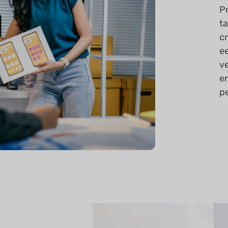
P
t
c
e
v
en
p