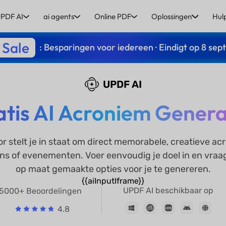
PDF AI
ai agents
Online PDF
Oplossingen
Hul
 Sale
: Besparingen voor iedereen · Eindigt op 8 se
UPDF AI
atis AI Acroniem Genera
r stelt je in staat om direct memorabele, creatieve ac
ns of evenementen. Voer eenvoudig je doel in en vraag
op maat gemaakte opties voor je te genereren.
{{aiInputIframe}}
UPDF AI beschikbaar op
5000+ Beoordelingen
4.8