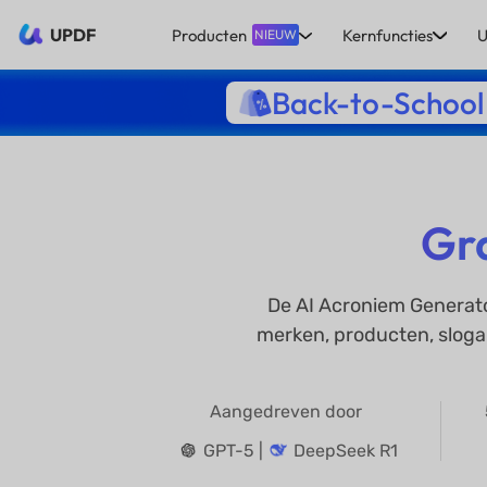
UPDF
Producten
Kernfuncties
U
NIEUW
Back-to-School
Gr
De AI Acroniem Generato
merken, producten, sloga
Aangedreven door
GPT-5 |
DeepSeek R1