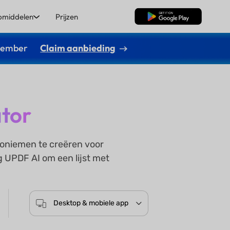
pmiddelen
Prijzen
Gratis Download
ptember
Claim aanbieding
tor
roniemen te creëren voor
 UPDF AI om een lijst met
Desktop & mobiele app