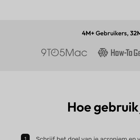
4M+
Gebruikers,
32
Hoe gebruik
Schrijf het doel van je acroniem en 