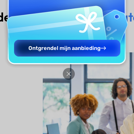
 de
AI Acroniem Generat
Ontgrendel mijn aanbieding