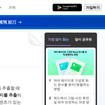
가격
무료로 다운로드
가입하기
혜택 받기
가장 많이 찾는
많이 공유된
여러 페이지로 구성된 워
드 문서를 분리/분할하는
를 추출할 때
방법
이지를 추출
하
워드에서 그림·사진 회전
콘텐츠가 있는
및 좌우 반전하는 쉬운 방