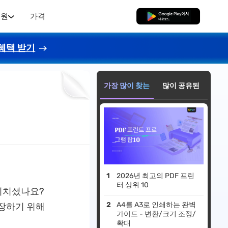
지원
가격
무료로 다운로드
혜택 받기
가장 많이 찾는
많이 공유된
2026년 최고의 PDF 프린
터 상위 10
지치셨나요?
A4를 A3로 인쇄하는 완벽
보장하기 위해
가이드 - 변환/크기 조정/
확대