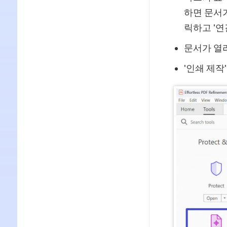
하면 문서가
릭하고 '연
문서가 열리
'인쇄 제작