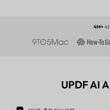
4M+
사
UPDF AI