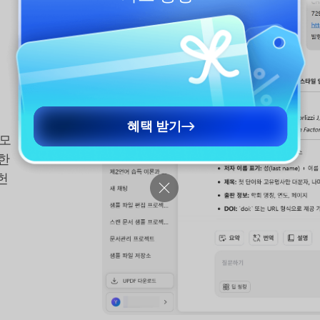
혜택 받기
 모
성한
헌