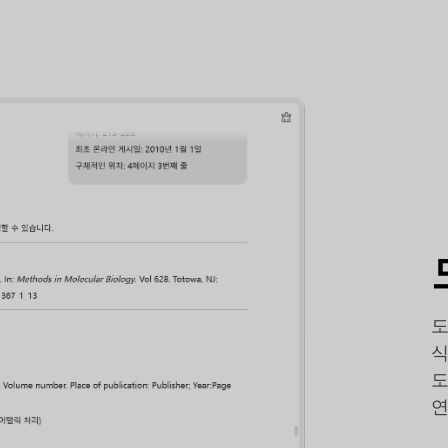
도
식
도
연