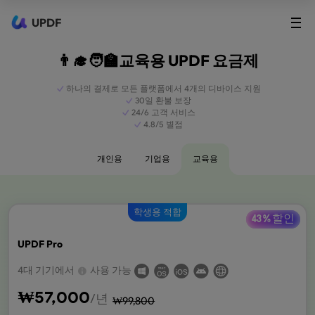
UPDF
👨‍🎓🧑‍🏫교육용 UPDF 요금제
하나의 결제로 모든 플랫폼에서 4개의 디바이스 지원
30일 환불 보장
24/6 고객 서비스
4.8/5 별점
개인용
기업용
교육용
학생용 적합
43 % 할인
UPDF Pro
4대 기기에서
사용 가능
₩
57,000
/년
₩
99,800