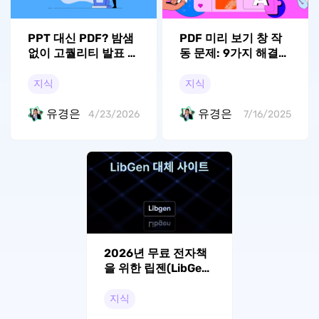
PPT 대신 PDF? 밤샘
PDF 미리 보기 창 작
없이 고퀄리티 발표 자
동 문제: 9가지 해결
료 만드는 비결
방법
지식
지식
유경은
유경은
4/23/2026
7/16/2025
2026년 무료 전자책
을 위한 립젠(LibGen)
대체 사이트
지식