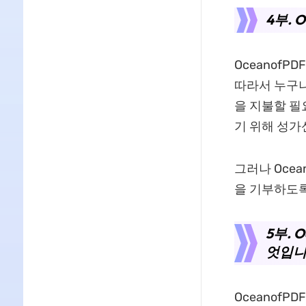
4부. 
Oceanof
따라서 누구나
을 지불할 필
기 위해 성가
그러나 Oce
을 기부하도
5부. 
엇입니
Oceanof