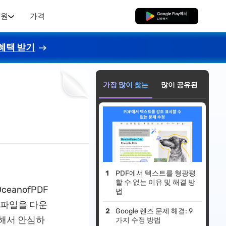
지원
가격
무료로 다운로드
혜택 받기
가장 많이 찾는
많이 공유된
PDF에서 텍스트를 형광평
할 수 없는 이유 및 해결 방
eanofPDF
법
 파일을 다운
Google 렌즈 문제 해결: 9
 해서 안심하
가지 수정 방법