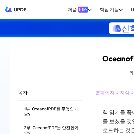
UPDF
제품
핵심 기능
U
NEW
신
Oceano
유
목차
홈페이지
»
지식
»
1부. OceanofPDF란 무엇인가
책 읽기를 좋
요?
를 보셨을 것
2부. OceanofPDF는 안전한가
로드하는 것은
요?