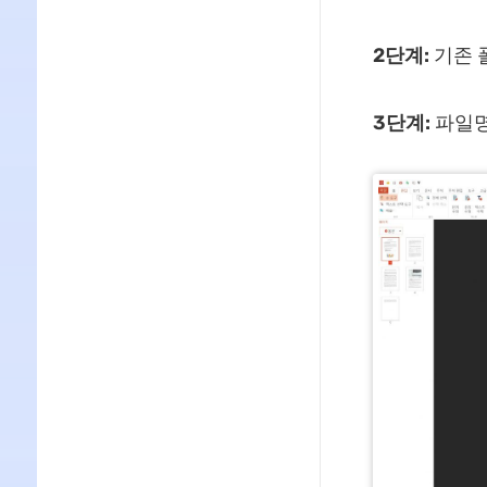
2단계:
기존 
3단계:
파일명