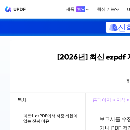
UPDF
제품
핵심 기능
U
NEW
신
[2026년] 최신 ezp
목차
홈페이지
»
지식
»
파트1. ezPDF에서 저장 제한이
보고서를 수정
있는 진짜 이유
거나 PDF 