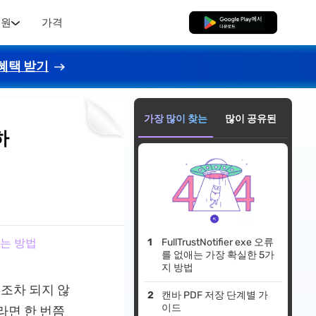
지원
가격
무료로 다운로드
혜택 받기
가장 많이 찾는
많이 공유된
하
하는 방법
FullTrustNotifier exe 오류
를 없애는 가장 확실한 5가
지 방법
조차 되지 않
캔바 PDF 저장 단계별 가
이드
라면 한 번쯤