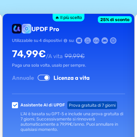
🔥 Il più scelto
25
% di sconto
UPDF Pro
Utilizzabile su 4 dispositivi
su:
74,99
€
99,99
€
/A vita
Paga una sola volta, usalo per sempre.
Annuale
Licenza a vita
Assistente AI di UPDF
Prova gratuita di 7 giorni
L'AI è basata su GPT-5 e include una prova gratuita di
7 giorni. Successivamente si rinnoverà
automaticamente a
79,99
€
/anno.
Puoi annullare in
qualsiasi momento.