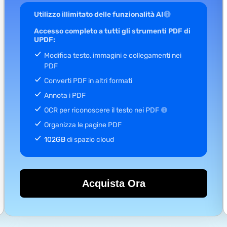
Utilizzo illimitato delle funzionalità AI
Accesso completo a tutti gli strumenti PDF di
UPDF:
Modifica testo, immagini e collegamenti nei
PDF
Converti PDF in altri formati
Annota i PDF
OCR per riconoscere il testo nei PDF
Organizza le pagine PDF
102GB
di spazio cloud
Acquista Ora