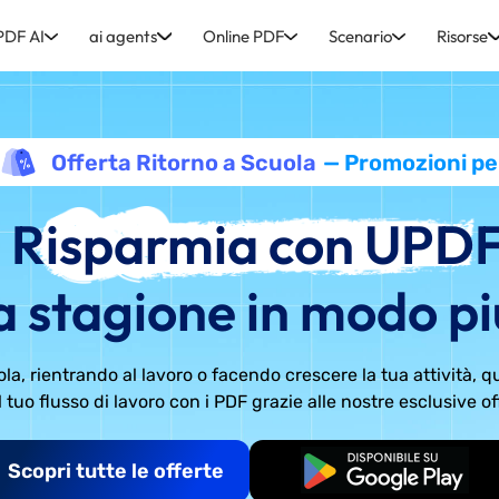
PDF AI
ai agents
Online PDF
Scenario
Risorse
Offerta Ritorno a Scuola
— Promozioni pe
Risparmia con UPDF
a stagione in modo pi
la, rientrando al lavoro o facendo crescere la tua attività, 
l tuo flusso di lavoro con i PDF grazie alle nostre esclusive of
Scopri tutte le offerte
Inizia gratis