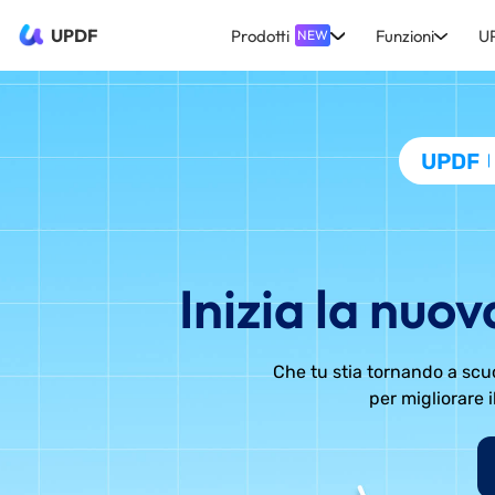
UPDF
Prodotti
Funzioni
U
NEW
UPDF
Inizia la nuov
Che tu stia tornando a scuo
per migliorare i