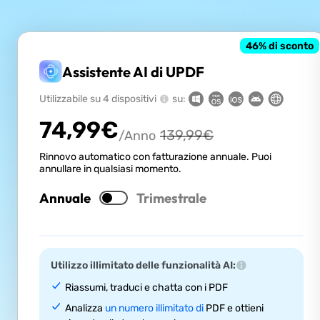
46
% di sconto
Assistente AI di UPDF
Utilizzabile su 4 dispositivi
su:
74,99
€
139,99
€
/Anno
Rinnovo automatico con fatturazione annuale. Puoi
annullare in qualsiasi momento.
Annuale
Trimestrale
Utilizzo illimitato delle funzionalità AI:
Riassumi, traduci e chatta con i PDF
Analizza
un numero illimitato di
PDF e ottieni