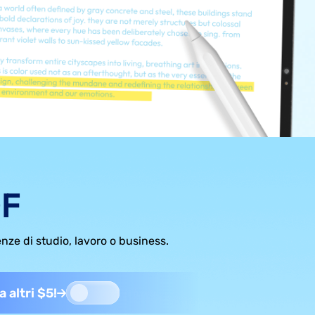
DF
enze di studio, lavoro o business.
 altri $5!