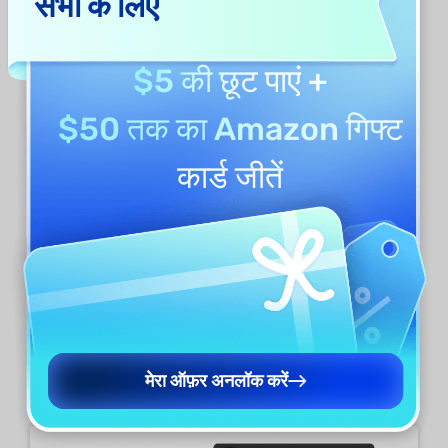
सभी के लिए
2. पीडीएफ में नई छवियां कैसे आयात/जोड़ें
$5 की छूट
पाएं +
एंड्रॉइड के लिए UPDF पीडीएफ फाइलों में नई छवियां आयात
करने या जोड़ने का विकल्प भी प्रदान करता है, ऐसा करने के लिए
$50 तक का Amazon गिफ्ट
नीचे दिए गए चरणों का पालन करें:
कार्ड
जीतें
एक बार जब आप संपादन मोड में प्रवेश कर लें, तो शीर्ष
टूलबार पर '
टेक्स्ट
' आइकन के बगल में '
इमेज ' आइकन का
चयन करें।
उस पीडीएफ़ पर टैप करें — जहाँ आप एक नई इमेज डालना
चाहते हैं — और एक पॉप-अप दिखाई देगा जिसमें इमेज
डायरेक्टरी पूछी जाएगी। अपनी पीडीएफ़ में शामिल करने के
मेरा ऑफ़र अनलॉक करें
लिए अपनी पसंद की कोई भी इमेज चुनें।