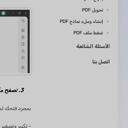
تحويل PDF
إنشاء وملء نماذج PDF
ضغط ملف PDF
الأسئلة الشائعة
اتصل بنا
3. تصفح ملف PDF
بمجرد فتحك لملف PDF على UPDF، سترى شريط تصفح في أعلى الملف. يقدم شريط الأدوات
- تكبير وتصغير