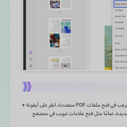
+
 سيتم فتح كل ملف PDF في علامة تبويب جديدة، تمامًا مثل فتح علامات تبويب في متصفح