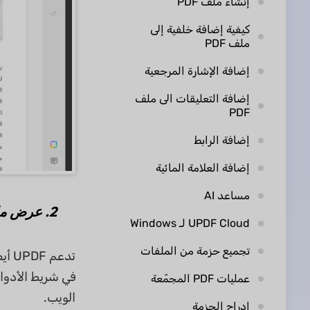
إنشاء ملف PDF
كيفية إضافة خلفية إلى
ملف PDF
إضافة الإشارة المرجعية
إضافة التعليقات الى ملف
PDF
إضافة الرابط
إضافة العلامة المائية
مساعد AI
2. عرض ملفات PDF متعددة
UPDF Cloud لـ Windows
تجميع حزمة من الملفات
تدعم UPDF أيضًا وظيفة عرض ملفات PDF مختلفة في نفس الوقت. إذا كنت ترغب في فتح ملفات PDF متعددة، انقر على أيقونة
عمليات PDF المجمّعة
الويب.
إدراج الحزمة