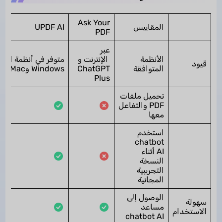
Ask Your
المقاييس
UPDF AI
PDF
عبر
الأنظمة
الإنترنت و
متوفر في أنظمة الت
قيود
المتوافقة
ChatGPT
Windows وMac وiOS وAndroid
Plus
تحميل ملفات
PDF والتفاعل
معها
استخدم
chatbot
AI أثناء
النسخة
التجريبية
المجانية
الوصول إلى
سهولة
مساعد
الاستخدام
chatbot AI