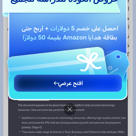
استخدام الموقع، ولكن مع تفضيل ChatGPT كأداة
معتمدة على الذكاء الاصطناعي الأكثر شيوعًا، يجب على
المستخدمين ترقية حسابهم إلى خطة مدفوعة لاستخدام
احصل على
خصم 5 دولارات
+ اربح حتى
نموذج GPT-4 وتثبيت إضافة Ask Your PDF. علاوة على
بطاقة هدايا Amazon بقيمة 50 دولارًا
ذلك، يعتمد Ask Your PDF بشكل رئيسي على وجود
ChatGPT لأنه يعتمد عليه، ولا يوجد تطبيق منفصل
لاستخدام هذه الأداة لتحليل المستندات.
افتح عرضي