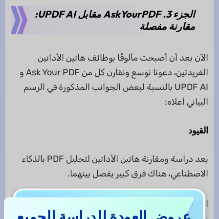
الجزء 3. AskYourPDF مقابل UPDF AI:
مقارنة مفصلة
الآن بعد أن أصبحت مألوفًا بوظائف هاتين الأداتين
الفريدتين، دعونا نوسع ونقارن كل من Ask Your PDF و
UPDF AI بالنسبة لبعض الجوانب المذكورة في الرسم
البياني أعلاه:
القيود
بعد دراسة ومقارنة هاتين الأداتين لتحليل PDF بالذكاء
الاصطناعي، هناك فرق كبير يفصل بينهما.
القيود على استخدام Ask Your PDF تتعلق أساسًا
عروض العودة للدراسة للجميع
بالاعتماد على ChatGPT Plus. يمكن للمستخدمين