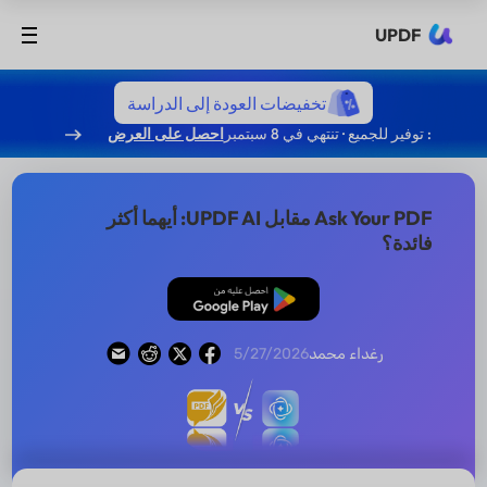
UPDF
تخفيضات العودة إلى الدراسة
: توفير للجميع · تنتهي في 8 سبتمبر
احصل على العرض
Ask Your PDF مقابل UPDF AI: أيهما أكثر
فائدة؟
تنزيل مجاني
رغداء محمد
5/27/2026