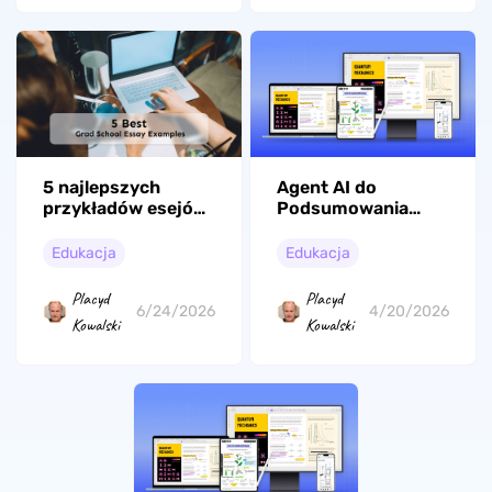
5 najlepszych
Agent AI do
przykładów esejów
Podsumowania
na studia
Zakładek PDF
podyplomowe (z
Edukacja
Edukacja
przewodnikiem po
pisaniu esejów)
Placyd
Placyd
6/24/2026
4/20/2026
Kowalski
Kowalski