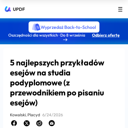
UPDF
Wyprzedaż Back-to-School
Oszczędności dla wszystkich · Do 8 września
Odbierz ofertę
5 najlepszych przykładów
esejów na studia
podyplomowe (z
przewodnikiem po pisaniu
esejów)
Kowalski, Placyd
6/24/2026