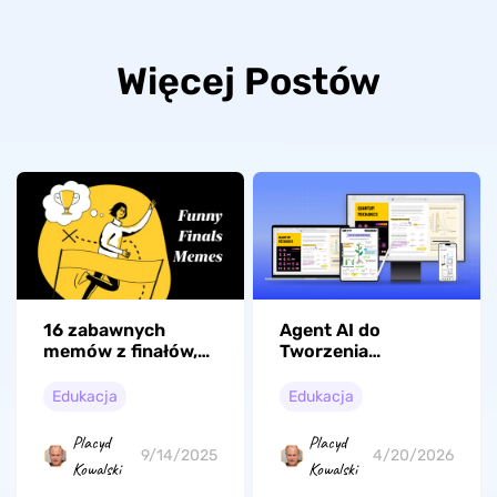
Więcej Postów
16 zabawnych
Agent AI do
memów z finałów,
Tworzenia
którymi możesz
Kreatywnych
podzielić się swoimi
Naklejek w PDF
Edukacja
Edukacja
aktualnymi
odczuciami w
Placyd
Placyd
mediach
9/14/2025
4/20/2026
Kowalski
Kowalski
społecznościowych