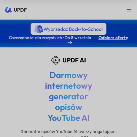
UPDF
Wyprzedaż Back-to-School
Oszczędności dla wszystkich · Do 8 września
Odbierz ofertę
UPDF AI
Darmowy
internetowy
generator
opisów
YouTube AI
Generator opisów YouTube AI tworzy angażujące,