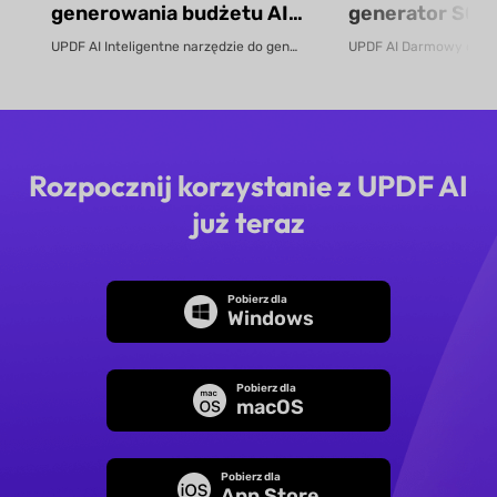
generowania budżetu AI –
generator SOP
darmowe online
UPDF AI Inteligentne narzędzie do generowania budżetu AI – darmowe online ...
Rozpocznij korzystanie z UPDF AI
już teraz
Pobierz dla
Windows
Pobierz dla
macOS
Pobierz dla
App Store