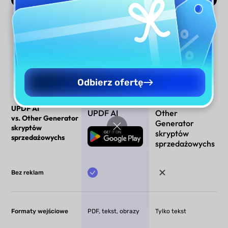
Generuj teraz
Odbierz ofertę
UPDF AI
UPDF AI
Other
vs. Other Generator
Generator
skryptów
skryptów
Pobierz za
sprzedażowychs
darmo
sprzedażowychs
Bez reklam
Formaty wejściowe
PDF, tekst, obrazy
Tylko tekst