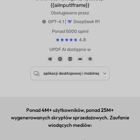
{{aiInputIframe}}
Obsługiwane przez
GPT-4.1 |
DeepSeek R1
Ponad 5000 opinii
4.8
UPDF AI dostępne w
aplikacji desktopowej i mobilnej
Ponad
4M+
użytkowników, ponad
25M+
wygenerowanych skryptów sprzedażowych. Zaufanie
wiodących mediów: