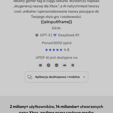
idealny gamer tag w ciągu sekund. Wystarczy napisać
„Wygeneruj nazwę dla Xbox”, a AI natychmiast tworzy
cool, unikalne i spersonalizowane nazwy pasujące do
Twojego stylu gry i osobowości.
{{aiInputIframe}}
Silnik:
GPT-5 |
DeepSeek R1
Ponad 5000 opinii
4.8
UPDF AI jest dostępne na
Aplikacja desktopowa i mobilna
2 miliony+
użytkowników,
14 milionów+
utworzonych
nazw Xbox, zaufane przez czołowe media: