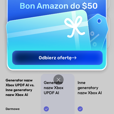
pomysły na nazwy, które naprawdę będą Twoje.
Bon Amazon do $50
Bez reklam, tylko kreatywność
Ciesz się czystym interfejsem bez reklam i generuj tyle nazw
dla Xbox, ile chcesz. Otrzymaj swobodę twórczą bez
rozpraszania – wszystko w ciągu sekund.
Odbierz ofertę
Generator nazw
Generator
Inne
Xbox UPDF AI vs.
nazw Xbox
generatory
Inne generatory
UPDF AI
nazw Xbox AI
nazw Xbox AI
Darmowe