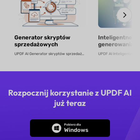
Generator skryptów
Inteligentne n
sprzedażowych
generowania bu
darmowe onlin
UPDF AI Generator skryptów sprzedażowych UPDF AI zamienia pliki PDF prod...
Rozpocznij korzystanie z UPDF AI
już teraz
Pobierz dla
Windows