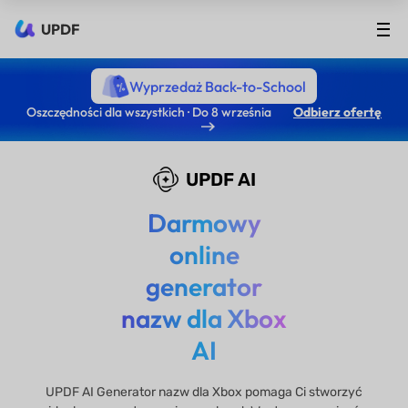
UPDF
Wyprzedaż Back-to-School
Oszczędności dla wszystkich · Do 8 września
Odbierz ofertę
UPDF AI
Darmowy
online
generator
nazw dla Xbox
AI
UPDF AI Generator nazw dla Xbox pomaga Ci stworzyć