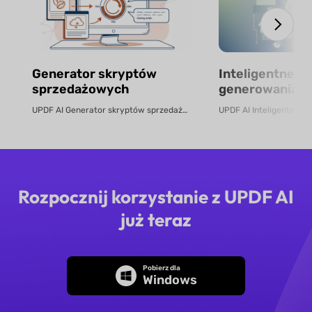
Generator skryptów
Inteligentne n
sprzedażowych
generowania bu
darmowe onlin
UPDF AI Generator skryptów sprzedażowych UPDF AI zamienia pliki PDF prod...
Rozpocznij korzystanie z UPDF AI
już teraz
Pobierz dla
Windows