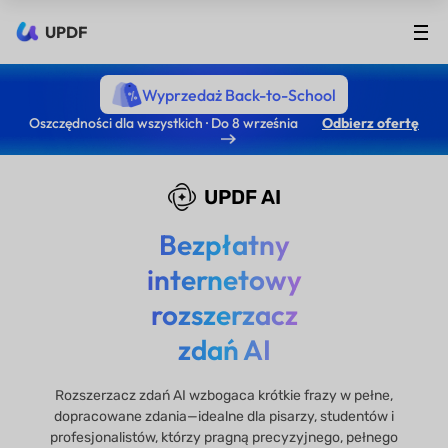
UPDF
Wyprzedaż Back-to-School
Oszczędności dla wszystkich · Do 8 września
Odbierz ofertę
UPDF AI
Bezpłatny
internetowy
rozszerzacz
zdań AI
Rozszerzacz zdań AI wzbogaca krótkie frazy w pełne,
dopracowane zdania—idealne dla pisarzy, studentów i
profesjonalistów, którzy pragną precyzyjnego, pełnego