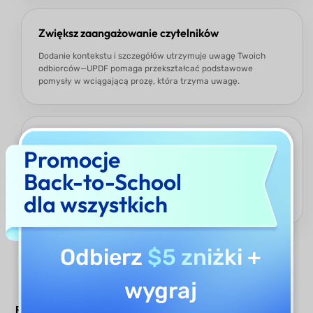
Zwiększ zaangażowanie czytelników
Dodanie kontekstu i szczegółów utrzymuje uwagę Twoich
odbiorców—UPDF pomaga przekształcać podstawowe
pomysły w wciągającą prozę, która trzyma uwagę.
Więcej niż tylko rozszerzacz zdań AI
Promocje
UPDF AI nie ogranicza się tylko do zdań—jest częścią pełnej
Back-to-School
suite narzędzi do pisania AI. Możesz również poprawiać tekst,
przepisywać, podsumowywać, tłumaczyć i generować treści
dla wszystkich
do różnych celów—wszystko w tej samej potężnej platformie.
Odbierz
$5 zniżki
+
wygraj
Rozszerzenie zdań