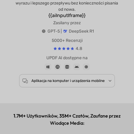
wyrazu i lepszego przepływu bez konieczności pisania
od nowa.
{{aiInputIframe}}
Zasilany przez
GPT-5 |
DeepSeek R1
5000+ Recenzji
4.8
UPDF AI dostępne na
Aplikacja na komputer i urządzenia mobilne
1.7M+
Użytkowników,
35M+
Czatów, Zaufane przez
Wiodące Media: