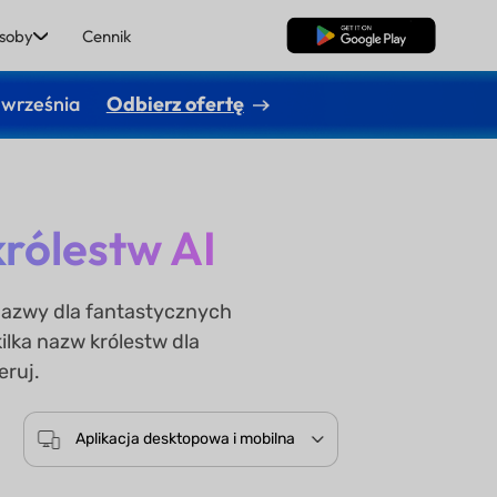
soby
Cennik
Pobierz za darmo
 września
Odbierz ofertę
rólestw AI
 nazwy dla fantastycznych
ilka nazw królestw dla
eruj.
Aplikacja desktopowa i mobilna