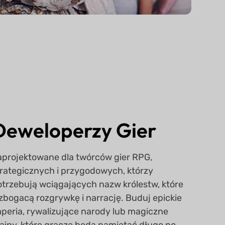
Deweloperzy Gier
aprojektowane dla twórców gier RPG,
trategicznych i przygodowych, którzy
otrzebują wciągających nazw królestw, które
zbogacą rozgrywkę i narrację. Buduj epickie
mperia, rywalizujące narody lub magiczne