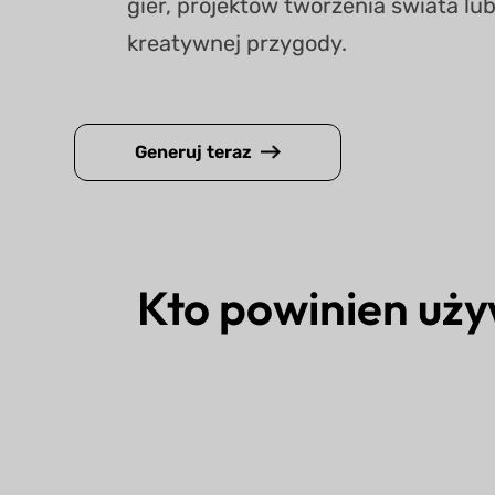
gier, projektów tworzenia świata lu
kreatywnej przygody.
Generuj teraz
Kto powinien uż