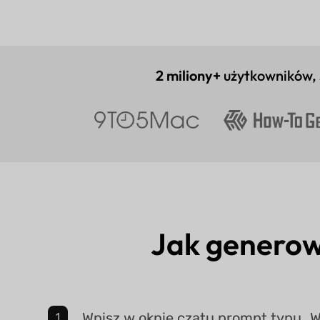
2 miliony+
użytkowników,
Jak generow
Wpisz w oknie czatu prompt typu „W