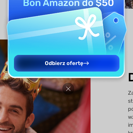
Bon Amazon do $50
Odbierz ofertę
Z
s
p
w
i