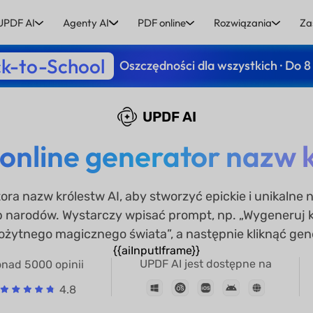
UPDF AI
Agenty AI
PDF online
Rozwiązania
Za
k-to-School
Oszczędności dla wszystkich · Do 8
UPDF AI
nline generator nazw k
a nazw królestw AI, aby stworzyć epickie i unikalne
b narodów. Wystarczy wpisać prompt, np. „Wygeneruj k
ożytnego magicznego świata”, a następnie kliknąć gen
{{aiInputIframe}}
UPDF AI jest dostępne na
nad 5000 opinii
4.8