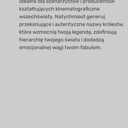
Idealne dla scenarzystów i producentów
kształtujących kinematograficzne
wszechświaty. Natychmiast generuj
przekonujące i autentyczne nazwy królestw,
które wzmocnią twoją legendę, zdefiniują
hierarchię twojego świata i dodadzą
emocjonalnej wagi twoim fabułom.