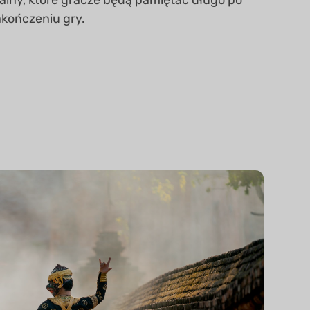
rainy, które gracze będą pamiętać długo po
akończeniu gry.