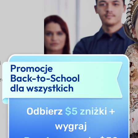
i
Promocje
Back-to-School
re
dla wszystkich
Odbierz
$5 zniżki
+
wygraj