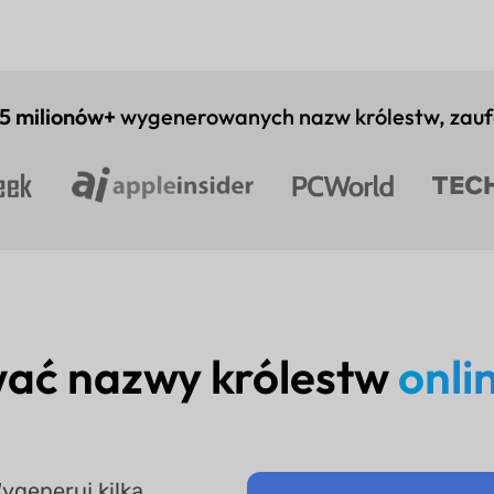
5 milionów+
wygenerowanych nazw królestw, zauf
ać nazwy królestw
onli
ygeneruj kilka