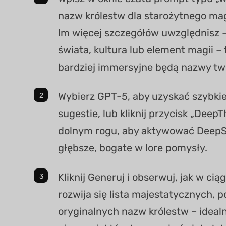
nazw królestw dla starożytnego mag
Im więcej szczegółów uwzględnisz –
świata, kultura lub element magii –
bardziej immersyjne będą nazwy two
Wybierz GPT-5, aby uzyskać szybki
sugestie, lub kliknij przycisk „Deep
dolnym rogu, aby aktywować DeepSe
głębsze, bogate w lore pomysły.
Kliknij Generuj i obserwuj, jak w cią
rozwija się lista majestatycznych, p
oryginalnych nazw królestw – ideal