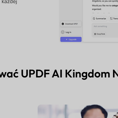
b każdej
ywać UPDF AI Kingdom