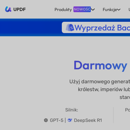
UPDF
Produkty
Funkcje
NOWOŚĆ
Wyprzedaż Bac
Darmowy o
Użyj darmowego generator
królestw, imperiów lu
star
Silnik:
Po
GPT-5 |
DeepSeek R1