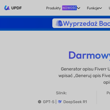
UPDF
Produkty
Funkcje
NOWOŚĆ
Wyprzedaż Bac
Darmowy 
Generator opisu Fiverr 
wpisać „Generuj opis Fiv
opi
Silnik:
P
GPT-5 |
DeepSeek R1