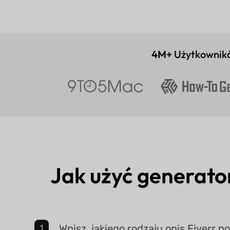
4M+
Użytkownik
Jak użyć generato
Wpisz, jakiego rodzaju opis Fiverr p