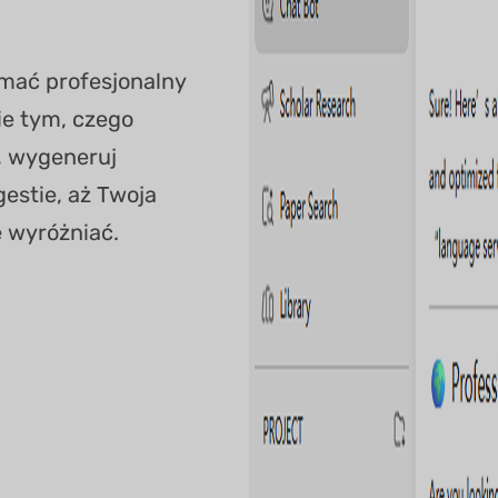
zymać profesjonalny
nie tym, czego
, wygeneruj
estie, aż Twoja
ę wyróżniać.