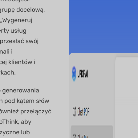
 grupę docelową,
: „Wygeneruj
erty usług
przesłać swój
ali i
ej klientów i
kach.
o generowania
ch pod kątem słów
również przełączyć
pThink, aby
ęzyczne lub