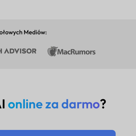
zołowych Mediów:
AI
online za darmo
?