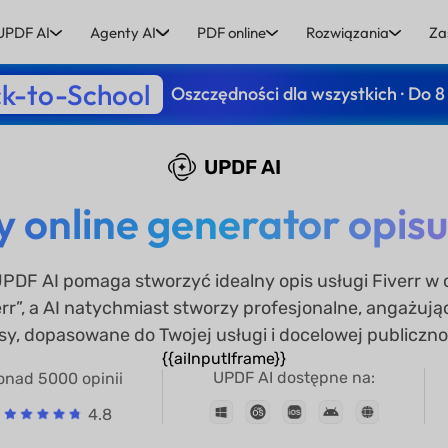
UPDF AI
Agenty AI
PDF online
Rozwiązania
Za
k-to-School
Oszczędności dla wszystkich · Do 8
UPDF AI
online generator opisu 
UPDF AI pomaga stworzyć idealny opis usługi Fiverr w
err”, a AI natychmiast stworzy profesjonalne, angażują
sy, dopasowane do Twojej usługi i docelowej publiczno
{{aiInputIframe}}
UPDF AI dostępne na:
onad 5000 opinii
4.8