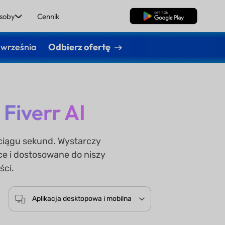
soby
Cennik
Pobierz za darmo
 września
Odbierz ofertę
Fiverr AI
 ciągu sekund. Wystarczy
ce i dostosowane do niszy
ści.
Aplikacja desktopowa i mobilna