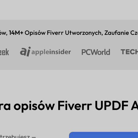
ów,
14M+
Opisów Fiverr Utworzonych, Zaufanie C
ra opisów Fiverr UPDF 
otrzebujesz —