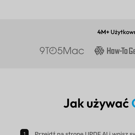
4M+
Użytkow
Jak używać
Przejdź na stronę UPDF AI i wpisz 