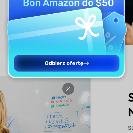
Bon Amazon do $50
Odbierz ofertę
S