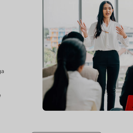
m
ga
e