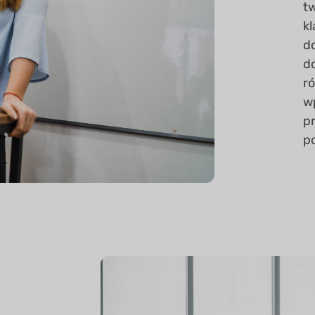
t
k
d
d
r
w
p
p