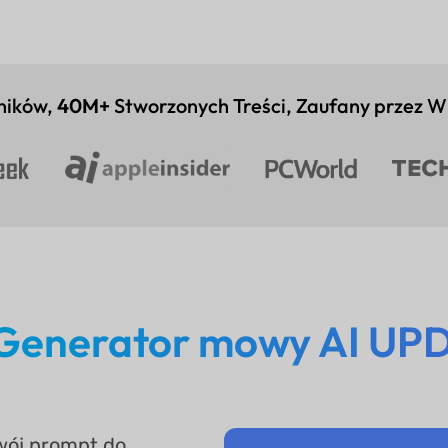
ników,
40M+
Stworzonych Treści, Zaufany przez W
Generator mowy AI UPD
swój prompt do