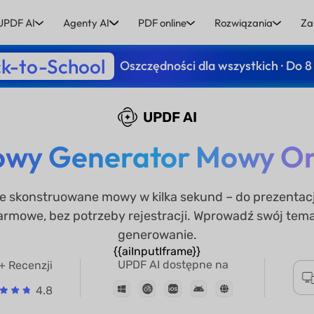
UPDF AI
Agenty AI
PDF online
Rozwiązania
Za
k-to-School
Oszczędności dla wszystkich · Do 8
UPDF AI
wy Generator Mowy Onl
e skonstruowane mowy w kilka sekund – do prezentac
rmowe, bez potrzeby rejestracji. Wprowadź swój temat i
generowanie.
{{aiInputIframe}}
UPDF AI dostępne na
+ Recenzji
4.8