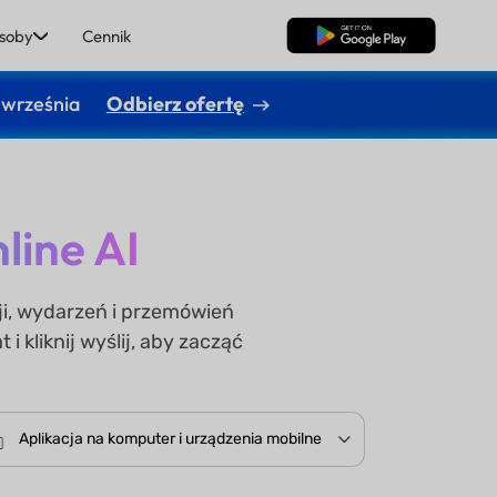
soby
Cennik
Pobierz za darmo
 września
Odbierz ofertę
ine AI
ji, wydarzeń i przemówień
 kliknij wyślij, aby zacząć
Aplikacja na komputer i urządzenia mobilne