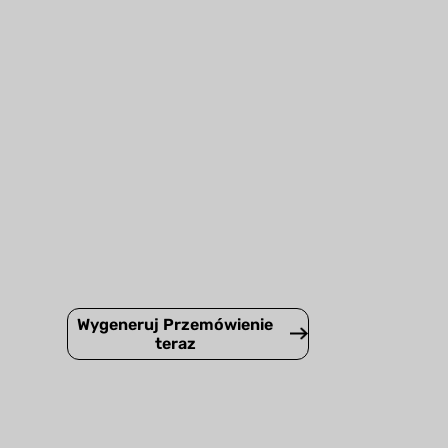
Wygeneruj Przemówienie
teraz