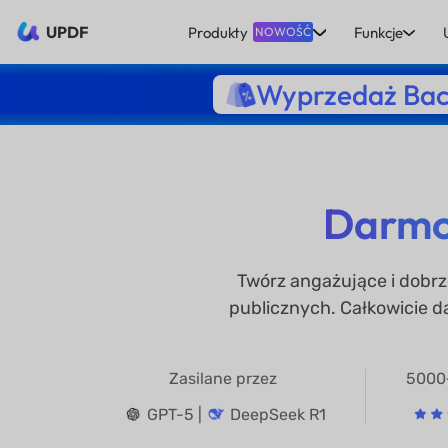
UPDF
Produkty
Funkcje
NOWOŚĆ
Wyprzedaż Bac
Darmo
Twórz angażujące i dobrz
publicznych. Całkowicie da
Zasilane przez
5000
GPT-5 |
DeepSeek R1