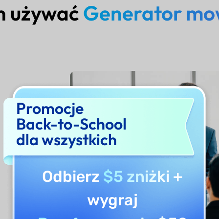
en używać
Generator mo
Promocje
Back-to-School
dla wszystkich
Odbierz
$5 zniżki
+
wygraj