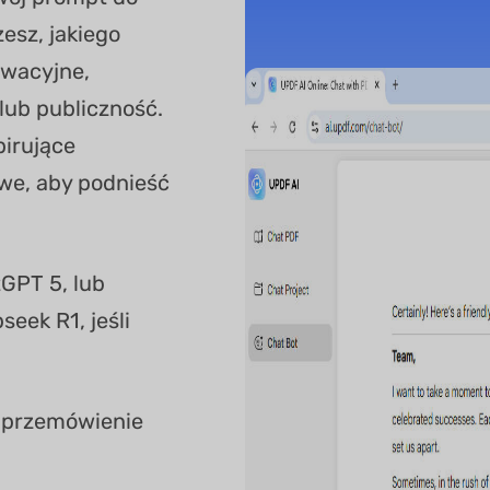
esz, jakiego
ywacyjne,
 lub publiczność.
pirujące
we, aby podnieść
GPT 5, lub
eek R1, jeśli
je przemówienie