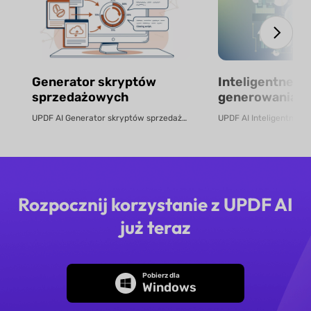
Generator skryptów
Inteligentne n
sprzedażowych
generowania bu
darmowe onlin
UPDF AI Generator skryptów sprzedażowych UPDF AI zamienia pliki PDF prod...
Rozpocznij korzystanie z UPDF AI
już teraz
Pobierz dla
Windows