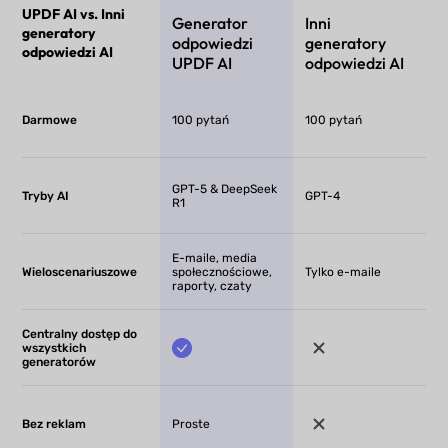
UPDF AI vs. Inni
Generator
Inni
generatory
odpowiedzi
generatory
odpowiedzi AI
UPDF AI
odpowiedzi AI
Darmowe
100 pytań
100 pytań
GPT-5 & DeepSeek
Tryby AI
GPT-4
R1
E-maile, media
Wieloscenariuszowe
społecznościowe,
Tylko e-maile
raporty, czaty
Centralny dostęp do
wszystkich
generatorów
Bez reklam
Proste