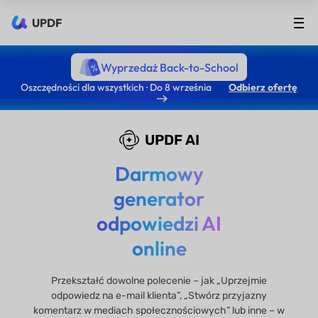
UPDF
Wyprzedaż Back-to-School
Oszczędności dla wszystkich · Do 8 września
Odbierz ofertę
UPDF AI
Darmowy
generator
odpowiedzi AI
online
Przekształć dowolne polecenie – jak „Uprzejmie
odpowiedz na e-mail klienta”, „Stwórz przyjazny
komentarz w mediach społecznościowych” lub inne – w