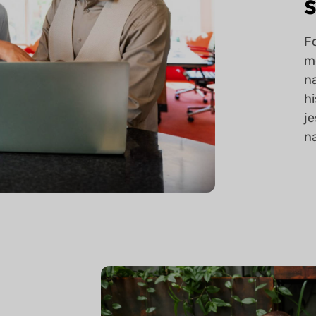
F
m
n
hi
je
n