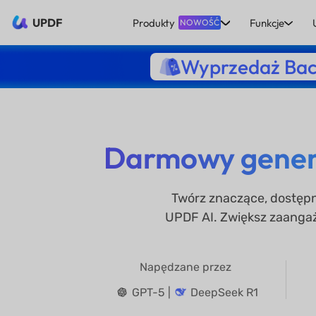
UPDF
Produkty
Funkcje
NOWOŚĆ
Wyprzedaż Bac
Darmowy genera
Twórz znaczące, dostępne
UPDF AI. Zwiększ zaangaż
Napędzane przez
GPT-5 |
DeepSeek R1