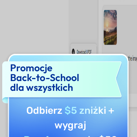
Promocje
Back-to-School
dla wszystkich
Odbierz
$5 zniżki
+
wygraj