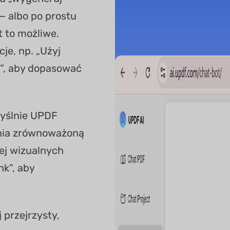
u — albo po prostu
st to możliwe.
je, np. „Użyj
”, aby dopasować
myślnie UPDF
wnia zrównoważoną
ej wizualnych
nk”, aby
j przejrzysty,