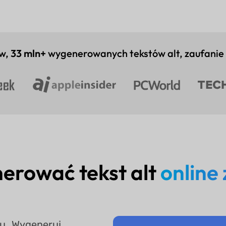
w,
33 mln+
wygenerowanych tekstów alt, zaufanie
erować tekst alt
online
lu „Wygeneruj