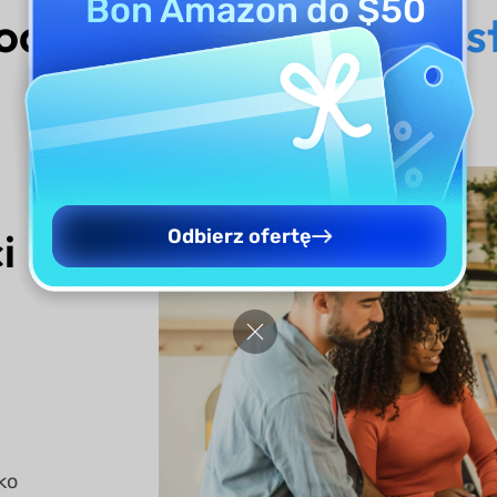
Bon Amazon do $50
 odegrać
generator teks
i
Odbierz ofertę
ko