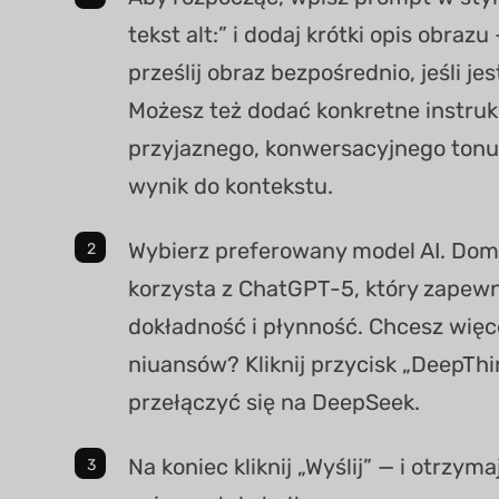
tekst alt:” i dodaj krótki opis obraz
prześlij obraz bezpośrednio, jeśli je
Możesz też dodać konkretne instrukc
przyjaznego, konwersacyjnego tonu
wynik do kontekstu.
Wybierz preferowany model AI. Do
korzysta z ChatGPT-5, który zape
dokładność i płynność. Chcesz więc
niuansów? Kliknij przycisk „DeepThi
przełączyć się na DeepSeek.
Na koniec kliknij „Wyślij” — i otrzyma