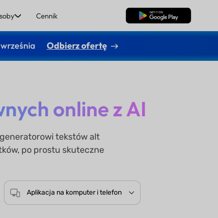
soby
Cennik
Pobierz za darmo
 września
Odbierz ofertę
ych online z AI
 generatorowi tekstów alt
tków, po prostu skuteczne
Aplikacja na komputer i telefon