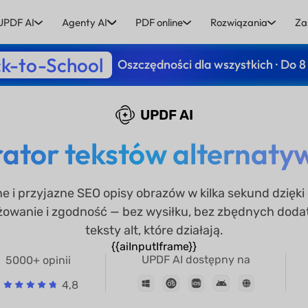
UPDF AI
Agenty AI
PDF online
Rozwiązania
Za
k-to-School
Oszczędności dla wszystkich · Do 8
UPDF AI
tor tekstów alternatywn
 i przyjazne SEO opisy obrazów w kilka sekund dzięki
owanie i zgodność — bez wysiłku, bez zbędnych doda
teksty alt, które działają.
{{aiInputIframe}}
UPDF AI dostępny na
5000+ opinii
4,8