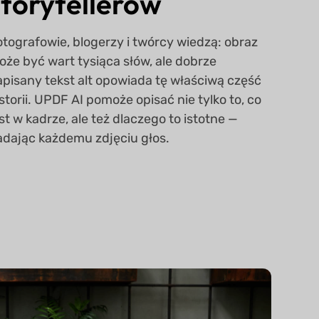
storytellerów
otografowie, blogerzy i twórcy wiedzą: obraz
oże być wart tysiąca słów, ale dobrze
apisany tekst alt opowiada tę właściwą część
storii. UPDF AI pomoże opisać nie tylko to, co
st w kadrze, ale też dlaczego to istotne —
adając każdemu zdjęciu głos.