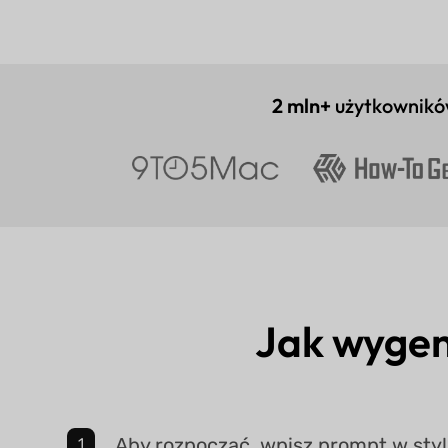
2 mln+
użytkownikó
Jak wygen
Aby rozpocząć, wpisz prompt w sty