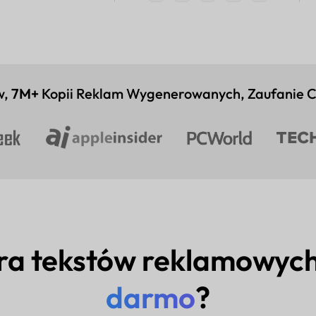
w,
7M+
Kopii Reklam Wygenerowanych, Zaufanie 
ora tekstów reklamowyc
darmo
?