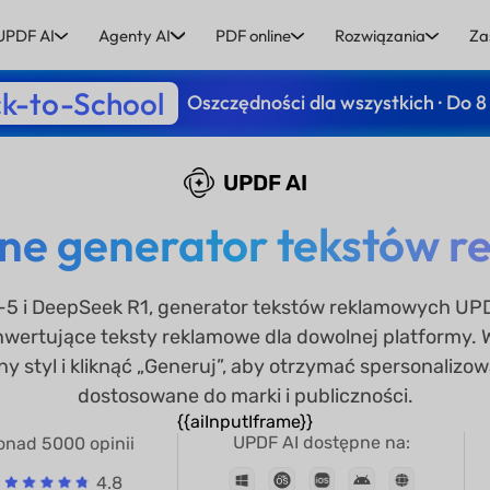
UPDF AI
Agenty AI
PDF online
Rozwiązania
Za
k-to-School
Oszczędności dla wszystkich · Do 8
UPDF AI
ne generator tekstów r
T-5 i DeepSeek R1, generator tekstów reklamowych UP
wertujące teksty reklamowe dla dowolnej platformy. 
y styl i kliknąć „Generuj”, aby otrzymać spersonaliz
dostosowane do marki i publiczności.
{{aiInputIframe}}
UPDF AI dostępne na:
onad 5000 opinii
4.8