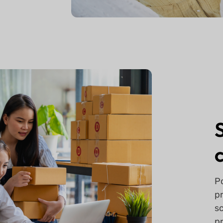
Po
p
s
p