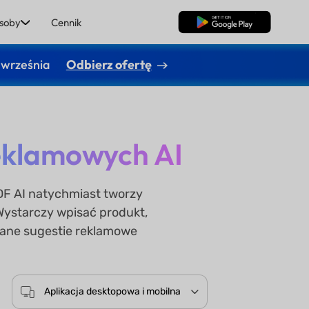
soby
Cennik
Pobierz za darmo
 września
Odbierz ofertę
eklamowych AI
DF AI natychmiast tworzy
Wystarczy wpisać produkt,
owane sugestie reklamowe
Aplikacja desktopowa i mobilna