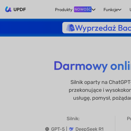
UPDF
Produkty
Funkcje
NOWOŚĆ
Wyprzedaż Bac
Darmowy onli
Silnik oparty na ChatGP
przekonujące i wysokokon
usługę, pomysł, pożądan
Silnik:
P
GPT-5 |
DeepSeek R1