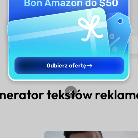
Bon Amazon do $50
Odbierz ofertę
generator tekstów rekla