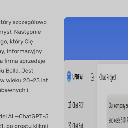
który szczegółowo
omysł. Następnie
go, który Cię
ny, informacyjny
a firma sprzedaje
u Bella. Jest
 w wieku 20–25 lat
zabawnych i
”
del AI —ChatGPT-5
, po prostu kliknij