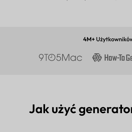
4M+
Użytkownikó
Jak użyć generat