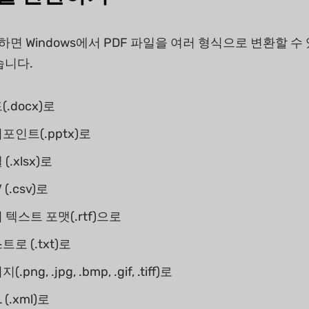
하면 Windows에서 PDF 파일을 여러 형식으로 변환할 수
습니다.
(.docx)로
포인트(.pptx)로
(.xlsx)로
 (.csv)로
 텍스트 포맷(.rtf)으로
트로 (.txt)로
png, .jpg, .bmp, .gif, .tiff)로
 (.xml)로